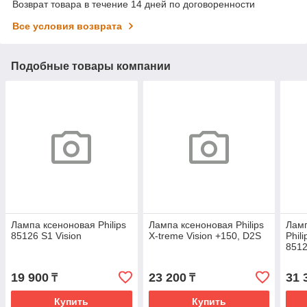
Возврат товара в течение 14 дней по договоренности
Все условия возврата
Подобные товары компании
Лампа ксеноновая Philips
Лампа ксеноновая Philips
Лам
85126 S1 Vision
X-treme Vision +150, D2S
Phil
851
19 900
23 200
31 
₸
₸
Купить
Купить