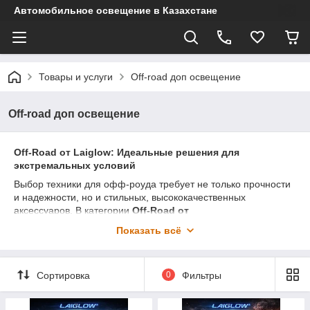
Автомобильное освещение в Казахстане
Товары и услуги
Off-road доп освещение
Off-road доп освещение
Off-Road от Laiglow: Идеальные решения для
экстремальных условий
Выбор техники для офф-роуда требует не только прочности
и надежности, но и стильных, высококачественных
аксессуаров. В категории
Off-Road от
Laiglow
представлены продукция и комплектующие,
Показать всё
которые помогут вам максимально раскрыть потенциал
вашего внедорожника в любых условиях. Laiglow — это
бренд, известный своей непревзойденной репутацией в
Сортировка
0
Фильтры
мире автомобильных аксессуаров, и теперь он представляет
свою серию для экстремальных поездок.
Мы предлагаем всё, что необходимо для улучшения вашего