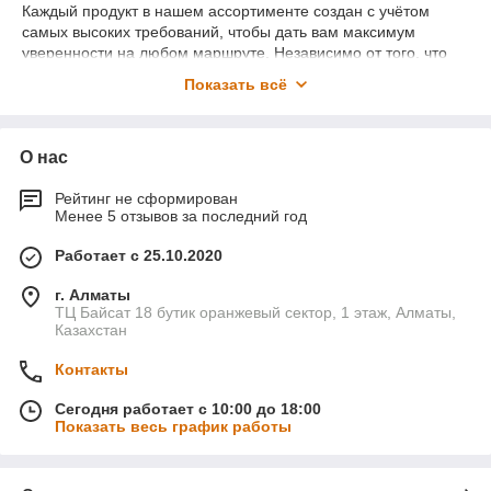
Каждый продукт в нашем ассортименте создан с учётом
самых высоких требований, чтобы дать вам максимум
уверенности на любом маршруте. Независимо от того, что
вам нужно — будь то мощные светодиодные фары для
Показать всё
ночных путешествий, надёжные крепления или аксессуары
для экстремальных условий — Laiglow всегда рядом, когда
дорога становится настоящим испытанием.
О нас
Наша миссия — сделать автомобильные путешествия
удобнее, безопаснее и ярче.
Рейтинг не сформирован
Мы хотим, чтобы каждая поездка приносила комфорт,
Менее 5 отзывов за последний год
уверенность и вдохновение к новым открытиям. Laiglow —
это не просто бренд, это стиль жизни тех, кто выбирает
Работает с 25.10.2020
свободу движения и не боится бездорожья.
г. Алматы
Когда вы выбираете Laiglow — вы становитесь частью
ТЦ Байсат 18 бутик оранжевый сектор, 1 этаж, Алматы,
сообщества единомышленников.
Казахстан
Покупая нашу продукцию, вы попадаете в
круг энтузиастов
и профессионалов off-road
, людей, для которых дорога —
Контакты
это не препятствие, а возможность. Вас ждут советы, обмен
опытом, специальные предложения и доступ к эксклюзивным
Сегодня работает с 10:00 до 18:00
акциям для членов сообщества Laiglow.
Показать весь график работы
Доставка по всему миру
Мы доставляем заказы по всему миру, чтобы каждый мог