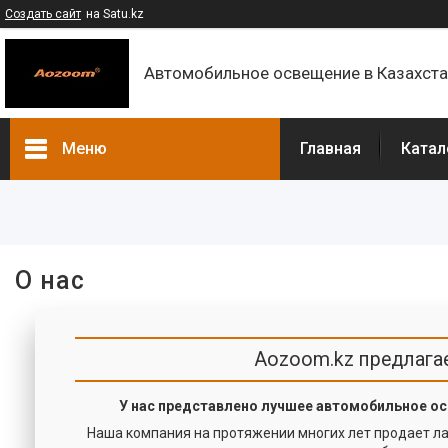
Создать сайт
на Satu.kz
Автомобильное освещение в Казахст
Меню
Главная
Катал
Каталог
Контакты
О компании
О нас
Доставка и оплата
F.A.Q
Aozoom.kz предлага
У нас представлено лучшее автомобильное о
Наша компания на протяжении многих лет продает ла