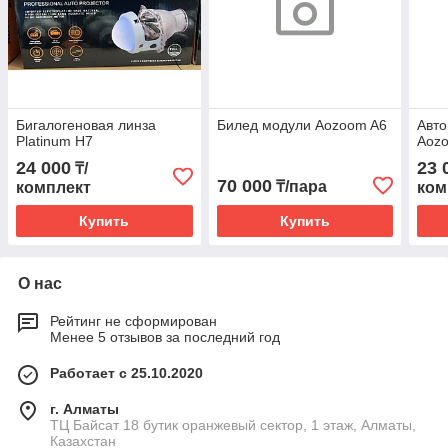
Бигалогеновая линза
Билед модули Aozoom A6
Авт
Platinum H7
Aozo
24 000
23 
₸/
70 000
₸/пара
комплект
ком
Купить
Купить
О нас
Рейтинг не сформирован
Менее 5 отзывов за последний год
Работает с 25.10.2020
г. Алматы
ТЦ Байсат 18 бутик оранжевый сектор, 1 этаж, Алматы,
Казахстан