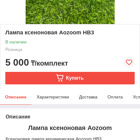
Лампа ксеноновая Aozoom HB3
В наличии
Розница
5 000
₸/комплект
Купить
Описание
Характеристики
Доставка
Оплата
Усл
Описание
Лампа ксеноновая Aozoom
Ксеноновая лампа керамическая Aozoom HB3.