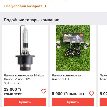
Все условия возврата
Подобные товары компании
Лампа ксеноновая Philips
Лампа ксеноновая
Ламп
Xenon Vision D2S
Aozoom H1
Aoz
85122VIC1
23 000
₸/
5 000
5 0
₸/комплект
комплект
Купить
Купить