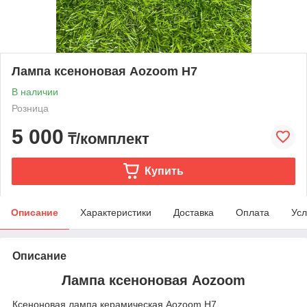
Лампа ксеноновая Aozoom H7
В наличии
Розница
5 000
₸/комплект
Купить
Описание
Характеристики
Доставка
Оплата
Усл
Описание
Лампа ксеноновая Aozoom
Ксеноновая лампа керамическая Aozoom H7.