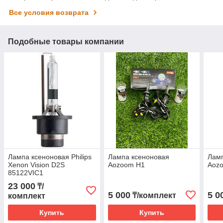
Все условия возврата
Подобные товары компании
Лампа ксеноновая Philips
Лампа ксеноновая
Ламп
Xenon Vision D2S
Aozoom H1
Aoz
85122VIC1
23 000
₸/
5 000
5 0
₸/комплект
комплект
Купить
Купить