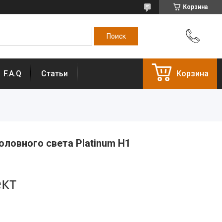
Корзина
F.A.Q
Статьи
Корзина
ловного света Platinum Н1
ект