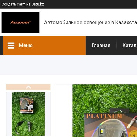
Создать сайт
на Satu.kz
Автомобильное освещение в Казахст
Меню
Главная
Катал
Каталог
Контакты
О компании
Доставка и оплата
F.A.Q