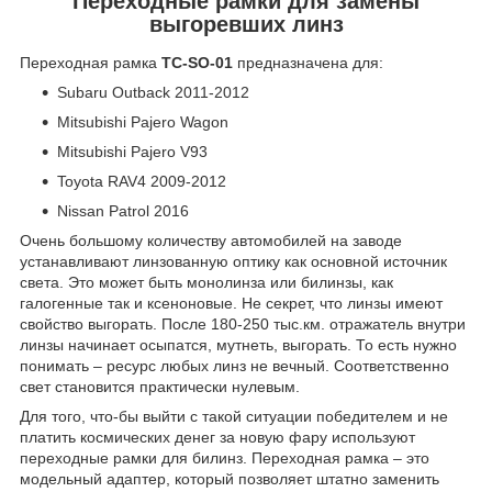
Переходные рамки для замены
выгоревших линз
Переходная рамка
TC-SO-01
предназначена для:
Subaru Outback 2011-2012
Mitsubishi Pajero Wagon
Mitsubishi Pajero V93
Toyota RAV4 2009-2012
Nissan Patrol 2016
Очень большому количеству автомобилей на заводе
устанавливают линзованную оптику как основной источник
света. Это может быть монолинза или билинзы, как
галогенные так и ксеноновые. Не секрет, что линзы имеют
свойство выгорать. После 180-250 тыс.км. отражатель внутри
линзы начинает осыпатся, мутнеть, выгорать. То есть нужно
понимать – ресурс любых линз не вечный. Соответственно
свет становится практически нулевым.
Для того, что-бы выйти с такой ситуации победителем и не
платить космических денег за новую фару используют
переходные рамки для билинз. Переходная рамка – это
модельный адаптер, который позволяет штатно заменить