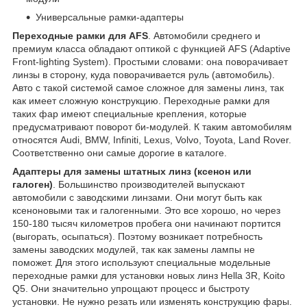
Универсальные рамки-адаптеры
Переходные рамки для AFS
. Автомобили среднего и
премиум класса обладают оптикой с функцией AFS (Adaptive
Front-lighting System). Простыми словами: она поворачивает
линзы в сторону, куда поворачивается руль (автомобиль).
Авто с такой системой самое сложное для замены линз, так
как имеет сложную конструкцию. Переходные рамки для
таких фар имеют специальные крепления, которые
предусматривают поворот би-модулей. К таким автомобилям
относятся Audi, BMW, Infiniti, Lexus, Volvo, Toyota, Land Rover.
Соответственно они самые дорогие в каталоге.
Адаптеры для замены штатных линз (ксенон или
галоген)
. Большинство производителей выпускают
автомобили с заводскими линзами. Они могут быть как
ксеноновыми так и галогенными. Это все хорошо, но через
150-180 тысяч километров пробега они начинают портится
(выгорать, осыпаться). Поэтому возникает потребность
замены заводских модулей, так как замены лампы не
поможет. Для этого используют специальные модельные
переходные рамки для установки новых линз Hella 3R, Koito
Q5. Они значительно упрощают процесс и быстроту
установки. Не нужно резать или изменять конструкцию фары.