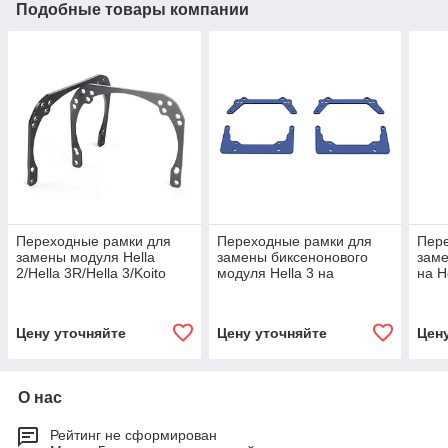
Подобные товары компании
Переходные рамки для
Переходные рамки для
Пер
замены модуля Hella
замены биксенонового
заме
2/Hella 3R/Hella 3/Koito
модуля Hella 3 на
на H
Q5/Hella R (Комплект, 2
диодный Koito Bi-Led
(Ком
шт)
(Комплект, 2 шт)
Цену уточняйте
Цену уточняйте
Цен
О нас
Рейтинг не сформирован