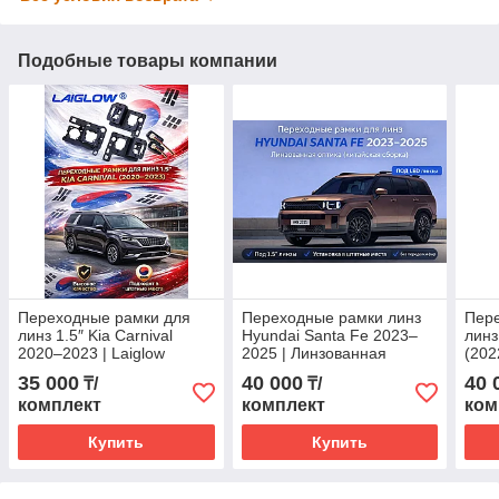
Подобные товары компании
Переходные рамки для
Переходные рамки линз
Пер
линз 1.5″ Kia Carnival
Hyundai Santa Fe 2023–
линз
2020–2023 | Laiglow
2025 | Линзованная
(202
оптика | 1.5"
матр
35 000
40 000
40 
₸/
₸/
1.8"
комплект
комплект
ком
Купить
Купить