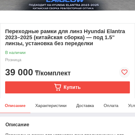
Переходные рамки для линз Hyundai Elantra
2023–2025 (китайская сборка) — под 1.5"
линзы, установка без переделки
В наличии
Розница
39 000
₸/комплект
Купить
Описание
Характеристики
Доставка
Оплата
Усл
Описание
Переходные рамки для установки линз предназначены для