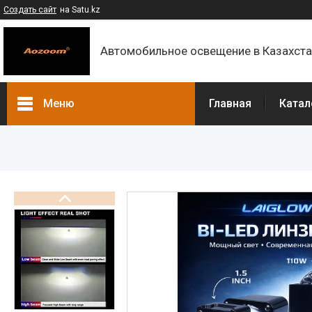
Создать сайт
на Satu.kz
Автомобильное освещение в Казахст
Меню
Главная
Катал
Каталог
Контакты
О компании
Доставка и оплата
F.A.Q