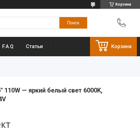
Корзина
F.A.Q
Статьи
Корзина
5″ 110W — яркий белый свет 6000K,
4V
ект