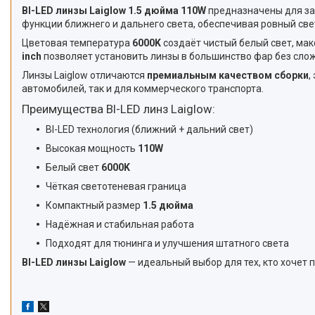
BI-LED линзы Laiglow 1.5 дюйма 110W
предназначены для за
функции ближнего и дальнего света, обеспечивая ровный све
Цветовая температура
6000K
создаёт чистый белый свет, ма
inch
позволяет установить линзы в большинство фар без сло
Линзы Laiglow отличаются
премиальным качеством сборки
,
автомобилей, так и для коммерческого транспорта.
Преимущества BI-LED линз Laiglow:
BI-LED технология (ближний + дальний свет)
Высокая мощность
110W
Белый свет
6000K
Чёткая светотеневая граница
Компактный размер
1.5 дюйма
Надёжная и стабильная работа
Подходят для тюнинга и улучшения штатного света
BI-LED линзы Laiglow
— идеальный выбор для тех, кто хочет 