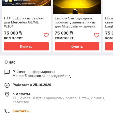
ПТФ LED линзы Laiglow
Laiglow Светодиодные
Про
для Mercedes GL/ML
противотуманные линзы
свет
W164
для Mitsubishi — замена
Laig
штатных ПТФ или
всех
75 000
75 000
75 
₸/
₸/
дополнительный свет
6000
комплект
комплект
ком
3000K / 6000K
ПТФ 
Купить
Купить
О нас
Рейтинг не сформирован
Менее 5 отзывов за последний год
Работает с 25.10.2020
г. Алматы
ТЦ Байсат 18 бутик оранжевый сектор, 1 этаж, Алматы,
Казахстан
Контакты