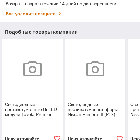
Возврат товара в течение 14 дней по договоренности
Все условия возврата
Подобные товары компании
Светодиодные
Светодиодные
Све
противотуманные Bi-LED
противотуманные фары
про
модули Toyota Premium
Nissan Primera III (P12)
Niss
F4
рестайл [2001-2008]
[200
Premium F4
Цену уточняйте
Цену уточняйте
Цен