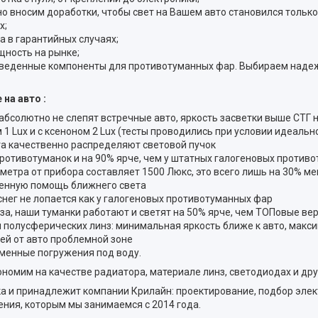
о вносим доработки, чтобы свет на Вашем авто становился только
х;
а в гарантийных случаях;
щность на рынке;
изведенные компоненты для противотуманных фар. Выбираем наде
на авто :
 абсолютно не слепят встречные авто, яркость засветки выше СТГ 
1 Lux и с ксеноном 2 Lux (тесты проводились при условии идеально
а качественно распределяют световой пучок
ротивотуманок и на 90% ярче, чем у штатных галогеновых против
 метра от прибора составляет 1500 Люкс, это всего лишь на 30% м
енную помощь ближнего света
снег не лопается как у галогеновых противотуманных фар
аза, наши туманки работают и светят на 50% ярче, чем ТОПовые в
 полусферических линз: минимальная яркость ближе к авто, макси
ей от авто проблемной зоне
менные погружения под воду.
номим на качестве радиатора, материале линз, светодиодах и др
и принадлежит компании Крилайн: проектирование, подбор элект
ния, которым мы занимаемся с 2014 года.