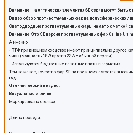
Внимание! На оптических элементах SE серии могут быть 
Видео обзор противотуманных фар на полусферических линз
Светодиодные противотуманные фары на авто с четкой све
Внимание! Это SE версия противотуманных фар Criline Ultim
А именно:
- ПТФ при внешнем сходстве имеют принципиально другое ка
чипы (мощность 18W против 23W у обычной версии).
- Используются бюджетные печатные платы и герметик.
Тем не менее, качество фар SE по прежнему остается высоки
год.
Отличия версий в видео:
Визуальные отличия:
Маркировка на стелках:
Длина провода: