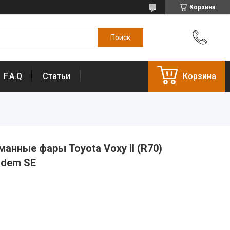
Корзина
F.A.Q
Статьи
Корзина
нные фары Toyota Voxy II (R70)
ndem SE