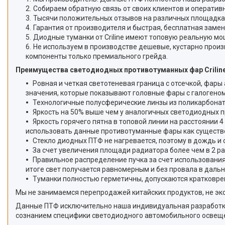
Собираем обратную связь от своих клиентов и оперативн
Тысячи положительных отзывов на различных площадка
Гарантия от производителя и быстрая, бесплатная замен
Диодные туманки от Criline имеют топовую реальную мо
Не используем в производстве дешевые, кустарно про
компоненты только премиального грейда.
Преимущества светодиодных противотуманных фар Criline 
Ровная и четкая светотеневая граница с отсечкой, фары
значения, которые показывают головные фары с галогеном 
Технологичные полусферические линзы из поликарбонат
Яркость на 50% выше чем у аналогичных светодиодных п
Яркость горячего пятна в топовой линии на расстоянии 4
использовать данные противотуманные фары как существ
Стекло диодных ПТФ не нагревается, поэтому в дождь и 
За счет увеличения площади радиатора более чем в 2 р
Правильное распределение пучка за счет использования
итоге свет получается равномерным и без провала в дальн
Туманки полностью герметичны, допускаются кратковре
Мы не занимаемся перепродажей китайских продуктов, не эко
Данные ПТФ исключительно наша индивидуальная разработка 
сознанием специфики светодиодного автомобильного освеще