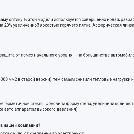
саму оптику. В этой модели используется совершенно новая, раз
на 23% увеличенной яркостью горячего пятна. Асферическая линза 
 защита от помех начального уровня — на большинстве автомобил
00 мм2 в старой версии), тем самым снизили тепловые нагрузки 
 - негерметичное стекло. Обновили форму стела, увеличили количес
е авто аппаратом высокого давления).
 в нашей компании?
ка с нуля, от креплений до электроники;