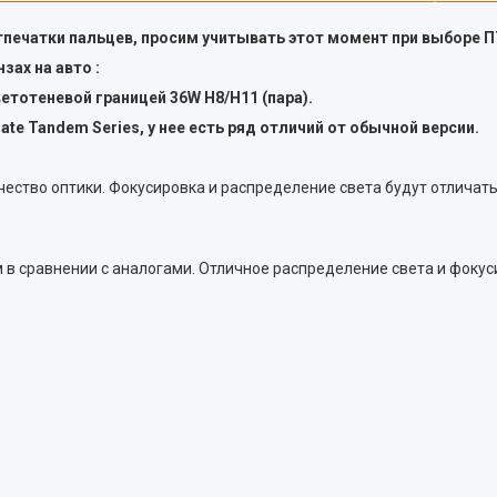
отпечатки пальцев, просим учитывать этот момент при выборе 
ах на авто :
тотеневой границей 36W H8/H11 (пара).
ate Tandem Series, у нее есть ряд отличий от обычной версии.
чество оптики. Фокусировка и распределение света будут отличат
м в сравнении с аналогами. Отличное распределение света и фоку