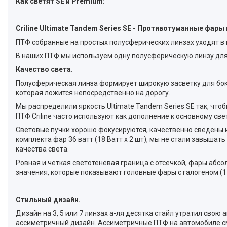
Как светят SE и Premium:
Criline Ultimate Tandem Series SE - Противотуманные фар
ПТФ собранные на простых полусферических линзах уходят в п
В наших ПТФ мы используем одну полусферическую линзу для 
Качество света.
Полусферическая линза формирует широкую засветку для боков
которая ложится непосредственно на дорогу.
Мы распределили яркость Ultimate Tandem Series SE так, чт
ПТФ Criline часто используют как дополнение к основному св
Световые пучки хорошо фокусируются, качественно сведены и 
комплекта фар 36 ватт (18 Ватт x 2 шт), мы не стали завыша
качества света.
Ровная и четкая светотеневая граница с отсечкой, фары абсо
значения, которые показывают головные фары с галогеном (1 L
Стильный дизайн.
Дизайн на 3, 5 или 7 линзах а-ля десятка стайл утратил сво
ассиметричный дизайн. Ассиметричные ПТФ на автомобиле смот