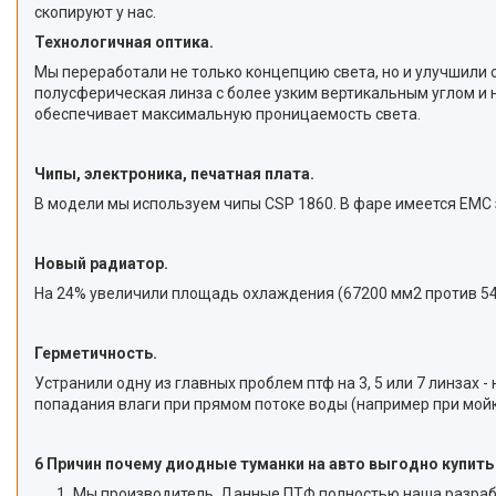
скопируют у нас.
Технологичная оптика.
Мы переработали не только концепцию света, но и улучшили 
полусферическая линза с более узким вертикальным углом и 
обеспечивает максимальную проницаемость света.
Чипы, электроника, печатная плата.
В модели мы используем чипы CSP 1860. В фаре имеется EMC
Новый радиатор.
На 24% увеличили площадь охлаждения (67200 мм2 против 543
Герметичность.
Устранили одну из главных проблем птф на 3, 5 или 7 линзах
попадания влаги при прямом потоке воды (например при мойк
6 Причин почему диодные туманки на авто выгодно купить
Мы производитель. Данные ПТФ полностью наша разработ