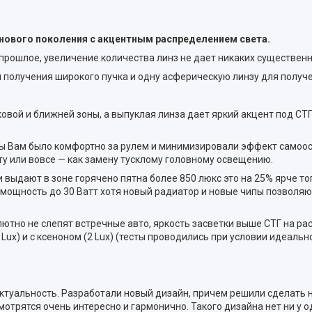
ы нового поколения c акцентным распределением света.
рошлое, увеличение количества линз не дает никаких существенных 
получения широкого пучка и одну асферическую линзу для получен
ой и ближней зоны, а выпуклая линза дает яркий акцент под СТГ в
обы Вам было комфортно за рулем и минимизировали эффект самоосл
ету или вовсе — как замену тусклому головному освещению.
выдают в зоне горячено пятна более 850 люкс это на 25% ярче топ
ть мощность до 30 Ватт хотя новый радиатор и новые чипы позволяю
лютно не слепят встречные авто, яркость засветки выше СТГ на ра
ux) и с ксеноном (2 Lux) (тесты проводились при условии идеально
ю актуальность. Разработали новый дизайн, причем решили сделат
рятся очень интересно и гармонично. Такого дизайна нет ни у од