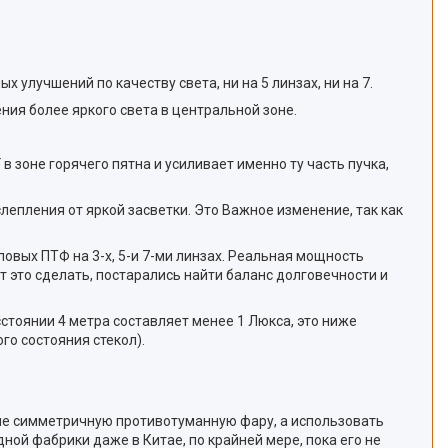
улучшений по качеству света, ни на 5 линзах, ни на 7.
ия более яркого света в центральной зоне.
 зоне горячего пятна и усиливает именно ту часть пучка,
епления от яркой засветки. Это Важное изменение, так как
овых ПТФ на 3-х, 5-и 7-ми линзах. Реальная мощность
т это сделать, постарались найти баланс долговечности и
сстоянии 4 метра составляет менее 1 Люкса, это ниже
го состояния стекол).
ь не симметричную противотуманную фару, а использовать
ной фабрики даже в Китае, по крайней мере, пока его не