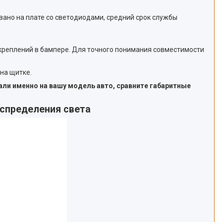
вано на плате со светодиодами, средний срок службы
 креплений в бампере. Для точного понимания совместимости
на щитке.
али именно на вашу модель авто, сравните габаритные
аспределения света