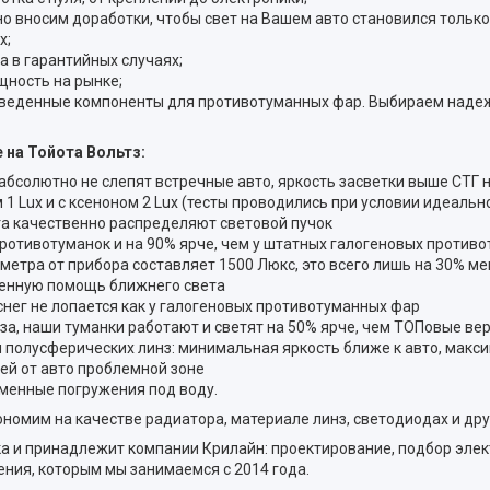
о вносим доработки, чтобы свет на Вашем авто становился только
х;
а в гарантийных случаях;
щность на рынке;
изведенные компоненты для противотуманных фар. Выбираем наде
 на Тойота Вольтз:
 абсолютно не слепят встречные авто, яркость засветки выше СТГ 
1 Lux и с ксеноном 2 Lux (тесты проводились при условии идеально
а качественно распределяют световой пучок
ротивотуманок и на 90% ярче, чем у штатных галогеновых против
 метра от прибора составляет 1500 Люкс, это всего лишь на 30% м
енную помощь ближнего света
снег не лопается как у галогеновых противотуманных фар
аза, наши туманки работают и светят на 50% ярче, чем ТОПовые в
 полусферических линз: минимальная яркость ближе к авто, макси
ей от авто проблемной зоне
менные погружения под воду.
номим на качестве радиатора, материале линз, светодиодах и др
и принадлежит компании Крилайн: проектирование, подбор элект
ния, которым мы занимаемся с 2014 года.