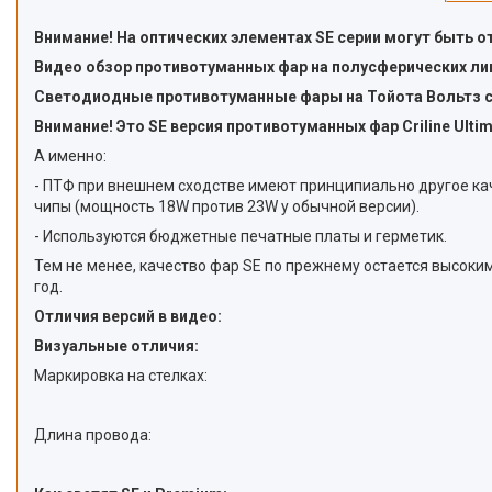
Внимание! На оптических элементах SE серии могут быть 
Видео обзор противотуманных фар на полусферических лин
Светодиодные противотуманные фары на Тойота Вольтз с ч
Внимание! Это SE версия противотуманных фар Criline Ultim
А именно:
- ПТФ при внешнем сходстве имеют принципиально другое ка
чипы (мощность 18W против 23W у обычной версии).
- Используются бюджетные печатные платы и герметик.
Тем не менее, качество фар SE по прежнему остается высоки
год.
Отличия версий в видео:
Визуальные отличия:
Маркировка на стелках:
Длина провода: