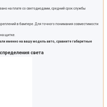
вано на плате со светодиодами, средний срок службы
 креплений в бампере. Для точного понимания совместимости
на щитке.
али именно на вашу модель авто, сравните габаритные
аспределения света