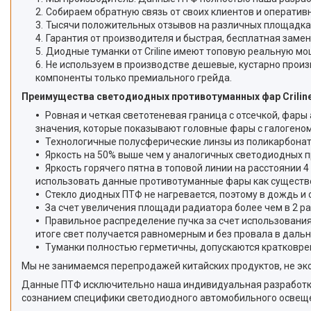
Собираем обратную связь от своих клиентов и оперативн
Тысячи положительных отзывов на различных площадка
Гарантия от производителя и быстрая, бесплатная замен
Диодные туманки от Criline имеют топовую реальную мо
Не используем в производстве дешевые, кустарно про
компоненты только премиального грейда.
Преимущества светодиодных противотуманных фар Criline
Ровная и четкая светотеневая граница с отсечкой, фары
значения, которые показывают головные фары с галогеном 
Технологичные полусферические линзы из поликарбонат
Яркость на 50% выше чем у аналогичных светодиодных п
Яркость горячего пятна в топовой линии на расстоянии 4
использовать данные противотуманные фары как существ
Стекло диодных ПТФ не нагревается, поэтому в дождь и 
За счет увеличения площади радиатора более чем в 2 р
Правильное распределение пучка за счет использования
итоге свет получается равномерным и без провала в дальн
Туманки полностью герметичны, допускаются кратковре
Мы не занимаемся перепродажей китайских продуктов, не эко
Данные ПТФ исключительно наша индивидуальная разработка 
сознанием специфики светодиодного автомобильного освеще