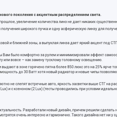
ы нового поколения c акцентным распределением света.
рошлое, увеличение количества линз не дает никаких существенных 
получения широкого пучка и одну асферическую линзу для получен
ой и ближней зоны, а выпуклая линза дает яркий акцент под СТГ в
обы Вам было комфортно за рулем и минимизировали эффект самоосл
ету или вовсе — как замену тусклому головному освещению.
выдают в зоне горячено пятна более 850 люкс это на 25% ярче топ
ть мощность до 30 Ватт хотя новый радиатор и новые чипы позволяю
лютно не слепят встречные авто, яркость засветки выше СТГ на ра
ux) и с ксеноном (2 Lux) (тесты проводились при условии идеально
ю актуальность. Разработали новый дизайн, причем решили сделат
рятся очень интересно и гармонично. Такого дизайна нет ни у од