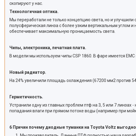
скопируют у нас.
Технологичная оптика.
Мы переработали не только концепцию света, но и улучшили 
полусферическая линза с более узким вертикальным углом и 
обеспечивает максимальную проницаемость света.
Чипы, электроника, печатная плата.
В модели мы используем чипы CSP 1860. В фаре имеется EMC
Новый радиатор.
На 24% увеличили площадь охлаждения (67200 мм2 против 543
Герметичность.
Устранили одну из главных проблем птф на 3, 5 или 7 линзах
попадания влаги при прямом потоке воды (например при мойк
6 Причин почему диодные туманки на Toyota Voltz выгодно
Мы производитель. Данные ПТФ полностью наша разработ