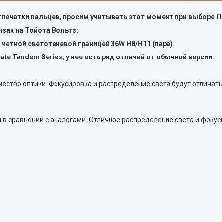
отпечатки пальцев, просим учитывать этот момент при выборе 
зах на Тойота Вольтз:
еткой светотеневой границей 36W H8/H11 (пара).
ate Tandem Series, у нее есть ряд отличий от обычной версии.
чество оптики. Фокусировка и распределение света будут отличат
м в сравнении с аналогами. Отличное распределение света и фоку