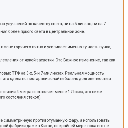
улучшений по качеству света, ни на 5 линзах, ни на 7.
ия более яркого света в центральной зоне.
 зоне горячего пятна и усиливает именно ту часть пучка,
епления от яркой засветки. Это Важное изменение, так как
овых ПТФ на 3-х, 5-и 7-ми линзах. Реальная мощность
т это сделать, постарались найти баланс долговечности и
сстоянии 4 метра составляет менее 1 Люкса, это ниже
го состояния стекол).
ь не симметричную противотуманную фару, а использовать
ной фабрики даже в Китае, по крайней мере, пока его не