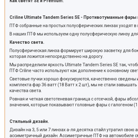
Как светят SE и Premium:
Criline Ultimate Tandem Series SE - Противотуманные фар
ПТФ собранные на простых полусферических линзах уходят в п
В наших ПТФ мы используем одну полусферическую линзу для 
Качество света.
Полусферическая линза формирует широкую засветку для боков
которая ложится непосредственно на дорогу.
Мы распределили яркость Ultimate Tandem Series SE так, чт
ПТФ Criline часто используют как дополнение к основному св
Световые пучки хорошо фокусируются, качественно сведены и 
комплекта фар 36 ватт (18 Ватт x 2 шт), мы не стали завыша
качества света.
Ровная и четкая светотеневая граница с отсечкой, фары абсо
значения, которые показывают головные фары с галогеном (1 L
Стильный дизайн.
Дизайн на 3, 5 или 7 линзах а-ля десятка стайл утратил сво
ассиметричный дизайн. Ассиметричные ПТФ на автомобиле смот