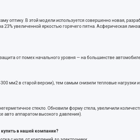
саму оптику. В этой модели используется совершенно новая, раз
на 23% увеличенной яркостью горячего пятна. Асферическая линза 
 защита от помех начального уровня — на большинстве автомобил
00 мм2 в старой версии), тем самым снизили тепловые нагрузки 
 - негерметичное стекло. Обновили форму стела, увеличили количес
е авто аппаратом высокого давления).
 купить в нашей компании?
ка с нуля, от креплений до электроники;