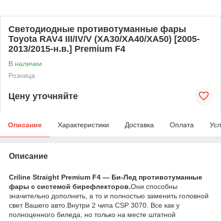
Светодиодные противотуманные фары
Toyota RAV4 III/IV/V (XA30/XA40/XA50) [2005-
2013/2015-н.в.] Premium F4
В наличии
Розница
Цену уточняйте
Описание
Характеристики
Доставка
Оплата
Усл
Описание
Criline Straight Premium F4 — Би-Лед противотуманные
фары с системой бирефлекторов.
Они способны
значительно дополнить, а то и полностью заменить головной
свет Вашего авто.Внутри 2 чипа CSP 3070. Все как у
полноценного биледа, но только на месте штатной