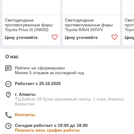
Светодиодные
Светодиодные
Све
противотуманные фары
противотуманные фары
про
Toyota Prius III (XW30)
Toyota RAV4 III/IV/V
Toyo
[2009-2015] Premium F4
(XA30/XA40/XA50) [2005-
(XA3
Цену уточняйте
Цену уточняйте
Цен
2013/2015-н.в.] Premium
2013
Spot
Pre
О нас
Рейтинг не сформирован
Менее 5 отзывов за последний год
Работает с 25.10.2020
г. Алматы
ТЦ Байсат 18 бутик оранжевый сектор, 1 этаж, Алматы,
Казахстан
Контакты
Сегодня работает с 10:00 до 18:00
Показать весь график работы