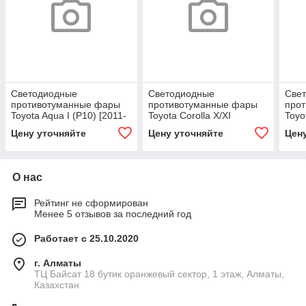
Светодиодные
Светодиодные
Све
противотуманные фары
противотуманные фары
про
Toyota Aqua I (P10) [2011-
Toyota Corolla X/XI
Toyot
2021] Premium Spot
(E150/E180) [2007-2019]
(E15
Цену уточняйте
Цену уточняйте
Цен
Premium Spot
Prem
О нас
Рейтинг не сформирован
Менее 5 отзывов за последний год
Работает с 25.10.2020
г. Алматы
ТЦ Байсат 18 бутик оранжевый сектор, 1 этаж, Алматы,
Казахстан