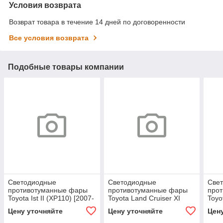
Условия возврата
Возврат товара в течение 14 дней по договоренности
Все условия возврата
Подобные товары компании
Светодиодные
Светодиодные
Све
противотуманные фары
противотуманные фары
про
Toyota Ist II (XP110) [2007-
Toyota Land Cruiser XI
Toyo
2016] 3 линзы
(J200) 2-й рестайл [2015-
(J20
Цену уточняйте
Цену уточняйте
Цен
2021] 3 линзы
2015