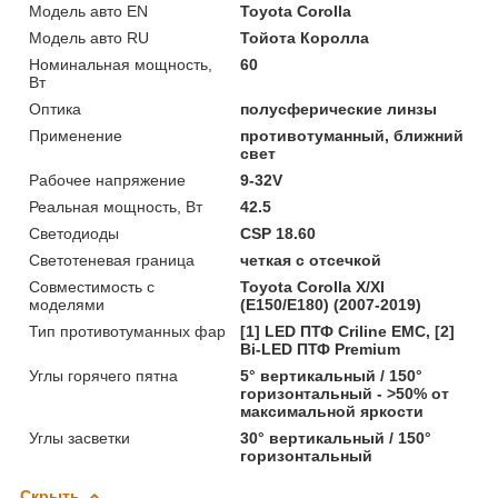
Модель авто EN
Toyota Corolla
Модель авто RU
Тойота Королла
Номинальная мощность,
60
Вт
Оптика
полусферические линзы
Применение
противотуманный, ближний
свет
Рабочее напряжение
9-32V
Реальная мощность, Вт
42.5
Светодиоды
CSP 18.60
Светотеневая граница
четкая с отсечкой
Совместимость с
Toyota Corolla X/XI
моделями
(E150/E180) (2007-2019)
Тип противотуманных фар
[1] LED ПТФ Crilinе EMC, [2]
Bi-LED ПТФ Premium
Углы горячего пятна
5° вертикальный / 150°
горизонтальный - >50% от
максимальной яркости
Углы засветки
30° вертикальный / 150°
горизонтальный
Скрыть