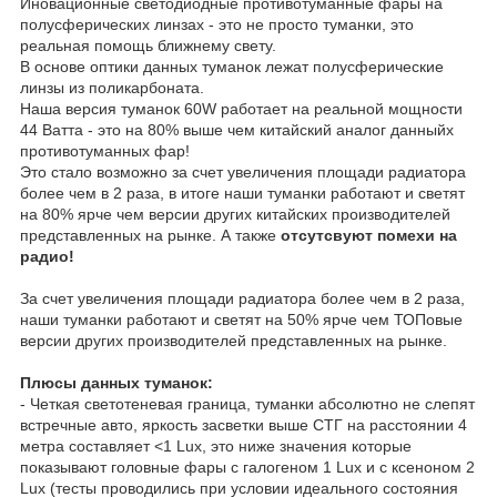
Иновационные светодиодные противотуманные фары на
полусферических линзах - это не просто туманки, это
реальная помощь ближнему свету.
В основе оптики данных туманок лежат полусферические
линзы из поликарбоната.
Наша версия туманок 60W работает на реальной мощности
44 Ватта - это на 80% выше чем китайский аналог данныйх
противотуманных фар!
Это стало возможно за счет увеличения площади радиатора
более чем в 2 раза, в итоге наши туманки работают и светят
на 80% ярче чем версии других китайских производителей
представленных на рынке. А также
отсутсвуют помехи на
радио!
За счет увеличения площади радиатора более чем в 2 раза,
наши туманки работают и светят на 50% ярче чем ТОПовые
версии других производителей представленных на рынке.
Плюсы данных туманок:
- Четкая светотеневая граница, туманки абсолютно не слепят
встречные авто, яркость засветки выше СТГ на расстоянии 4
метра составляет <1 Lux, это ниже значения которые
показывают головные фары с галогеном 1 Lux и с ксеноном 2
Lux (тесты проводились при условии идеального состояния