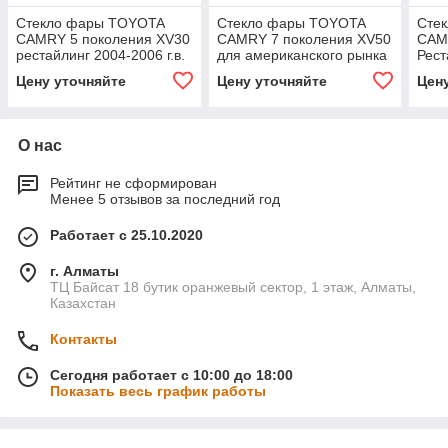
Стекло фары TOYOTA
Стекло фары TOYOTA
Сте
CAMRY 5 поколения XV30
CAMRY 7 поколения XV50
CAM
рестайлинг 2004-2006 г.в.
для американского рынка
Рест
для 
Цену уточняйте
Цену уточняйте
Цен
О нас
Рейтинг не сформирован
Менее 5 отзывов за последний год
Работает с 25.10.2020
г. Алматы
ТЦ Байсат 18 бутик оранжевый сектор, 1 этаж, Алматы,
Казахстан
Контакты
Сегодня работает с 10:00 до 18:00
Показать весь график работы