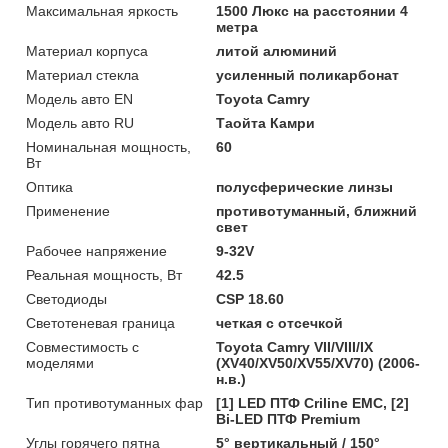
Максимальная яркость
1500 Люкс на расстоянии 4
метра
Материал корпуса
литой алюминий
Материал стекла
усиленный поликарбонат
Модель авто EN
Toyota Camry
Модель авто RU
Таойта Камри
Номинальная мощность,
60
Вт
Оптика
полусферические линзы
Применение
противотуманный, ближний
свет
Рабочее напряжение
9-32V
Реальная мощность, Вт
42.5
Светодиоды
CSP 18.60
Светотеневая граница
четкая с отсечкой
Совместимость с
Toyota Camry VII/VIII/IX
моделями
(XV40/XV50/XV55/XV70) (2006-
н.в.)
Тип противотуманных фар
[1] LED ПТФ Crilinе EMC, [2]
Bi-LED ПТФ Premium
Углы горячего пятна
5° вертикальный / 150°