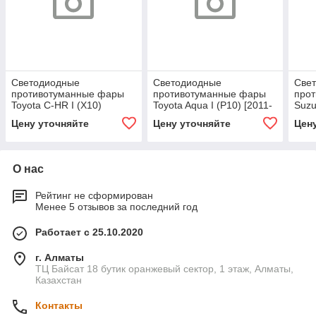
Светодиодные
Светодиодные
Све
противотуманные фары
противотуманные фары
про
Toyota C-HR I (X10)
Toyota Aqua I (P10) [2011-
Suzu
дорестайл [2016-2019]
2021] Tandem Premium
Tan
Цену уточняйте
Цену уточняйте
Цен
Premium Spot
О нас
Рейтинг не сформирован
Менее 5 отзывов за последний год
Работает с 25.10.2020
г. Алматы
ТЦ Байсат 18 бутик оранжевый сектор, 1 этаж, Алматы,
Казахстан
Контакты