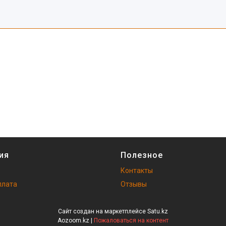
ия
Полезное
Контакты
плата
Отзывы
Сайт создан на маркетплейсе
Satu.kz
Aozoom.kz |
Пожаловаться на контент