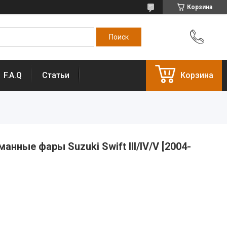
Корзина
F.A.Q
Статьи
Корзина
нные фары Suzuki Swift III/IV/V [2004-