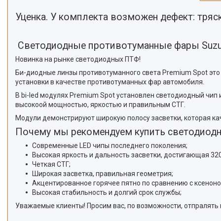
Уценка. У комплекта возможен дефект: тряс
Cветодиодные противотуманные фары Suzuk
Новинка на рынке светодиодных ПТФ!
Би-диодные линзы противотуманного света Premium Spot это
установки в качестве противотуманных фар автомобиля.
В bi-led модулях Premium Spot установлен светодиодный чип
высокоой мощностью, яркостью и правильным СТГ.
Модули демонстрируют широкую полосу засветки, которая ка
Почему мы рекомендуем купить светодиод
Современные LED чипы последнего поколения;
Высокая яркость и дальность засветки, достигающая 320
Четкая СТГ;
Широкая засветка, правильная геометрия;
Акцентированное горячее пятно по сравнению с ксенон
Высокая стабильность и долгий срок службы;
Уважаемые клиенты! Просим вас, по возможности, отпралять