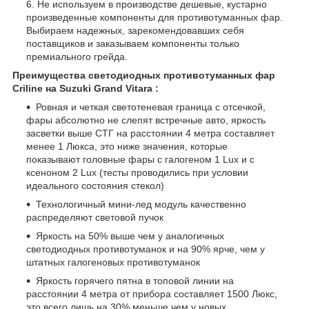
Не используем в производстве дешевые, кустарно
произведенные компоненты для противотуманных фар.
Выбираем надежных, зарекомендовавших себя
поставщиков и заказываем компоненты только
премиального грейда.
Преимущества светодиодных противотуманных фар
Criline на Suzuki Grand Vitara :
Ровная и четкая светотеневая граница с отсечкой,
фары абсолютно не слепят встречные авто, яркость
засветки выше СТГ на расстоянии 4 метра составляет
менее 1 Люкса, это ниже значения, которые
показывают головные фары с галогеном 1 Lux и с
ксеноном 2 Lux (тесты проводились при условии
идеального состояния стекол)
Технологичный мини-лед модуль качественно
распределяют световой пучок
Яркость на 50% выше чем у аналогичных
светодиодных противотуманок и на 90% ярче, чем у
штатных галогеновых противотуманок
Яркость горячего пятна в топовой линии на
расстоянии 4 метра от прибора составляет 1500 Люкс,
это всего лишь на 30% меньше чем у новых