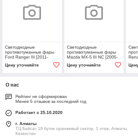
Светодиодные
Светодиодные
Све
противотуманные фары
противотуманные фары
про
Ford Ranger III [2011-
Mazda MX-5 III NC [2005-
Rena
2015] Tempus
2015]
2015
Цену уточняйте
Цену уточняйте
Цен
О нас
Рейтинг не сформирован
Менее 5 отзывов за последний год
Работает с 25.10.2020
г. Алматы
ТЦ Байсат 18 бутик оранжевый сектор, 1 этаж, Алматы,
Казахстан