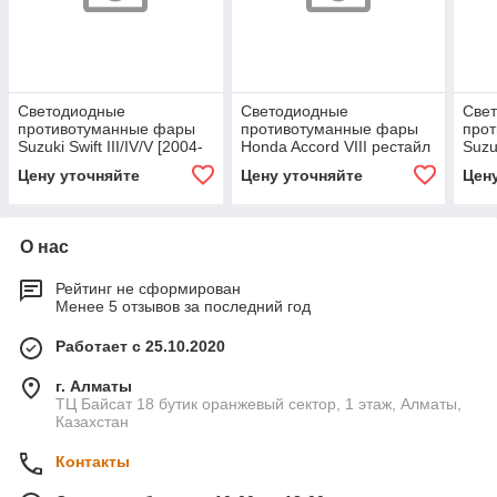
Светодиодные
Светодиодные
Све
противотуманные фары
противотуманные фары
про
Suzuki Swift III/IV/V [2004-
Honda Accord VIII рестайл
Suzuk
н.в.] Tandem SE
[2011-2015] Tandem
Tan
Цену уточняйте
Цену уточняйте
Цен
Premium
О нас
Рейтинг не сформирован
Менее 5 отзывов за последний год
Работает с 25.10.2020
г. Алматы
ТЦ Байсат 18 бутик оранжевый сектор, 1 этаж, Алматы,
Казахстан
Контакты