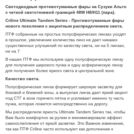
Светодиодные противотуманные фары на Сузуки Альто
с четкой светотеневой границей 48W H8/H11 (пара).
Criline Ultimate Tandem Series - Противотуманные фары
нового поколения c акцентным распределением света.
ПТФ собранные на простых полусферических линзах уходят
в прошлое, увеличение количества линз не дает никаких
существенных улучшений по качеству света, ни на 5 линзах,
ни на 7.
В наших ПТФ мы используем одну полусферическую линзу
для получения широкого пучка и одну асферическую линзу
для получения более яркого света в центральной зоне.
Качество света.
Полусферическая линза формирует широкую засветку для
боковой и ближней зоны, а выпуклая линза дает яркий акцент
под СТГ в зоне горячего пятна и усиливает именно ту часть
пучка, которая ложится непосредственно на дорогу.
Мы распределили яркость Ultimate Tandem Series так, чтобы
Вам было комфортно за рулем и минимизировали эффект
самоослепления от яркой засветки. Это Важное изменение,
так как ПТФ Criline часто используют как дополнение к