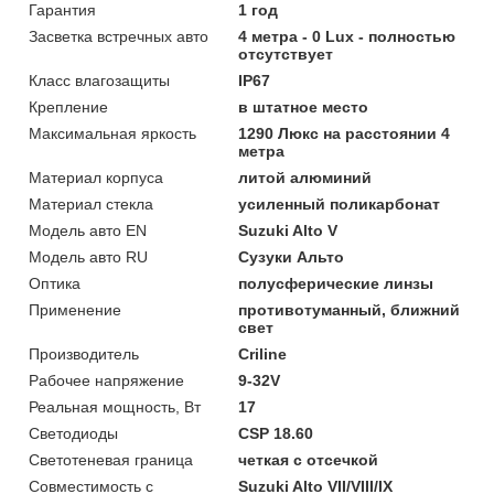
Гарантия
1 год
Засветка встречных авто
4 метра - 0 Lux - полностью
отсутствует
Класс влагозащиты
IP67
Крепление
в штатное место
Максимальная яркость
1290 Люкс на расстоянии 4
метра
Материал корпуса
литой алюминий
Материал стекла
усиленный поликарбонат
Модель авто EN
Suzuki Alto V
Модель авто RU
Сузуки Альто
Оптика
полусферические линзы
Применение
противотуманный, ближний
свет
Производитель
Criline
Рабочее напряжение
9-32V
Реальная мощность, Вт
17
Светодиоды
CSP 18.60
Светотеневая граница
четкая с отсечкой
Совместимость с
Suzuki Alto VII/VIII/IX