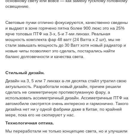
основному свету или вовсе — как замену тусклому головному
освещению.
Световые пучки отлично фокусируются, качественно сведены
и выдают в зоне горячено пятна более 900 люкс это на 25%
ярче топовых ПТФ на 3-х, 5-и 7-ми линзах. Реальная
мощность комплекта фар 48 ватт (24 Ватта x 2 шт), мы не
стали завышать мощность до 30 Ватт хотя новый радиатор и
новые чипы позволяют это сделать, постарались найти
баланс долговечности и качества света.
Стильный дизайн.
Дизайн на 3, 5 или 7 линзах а-ля десятка стайл утратил свою
актуальность. Разработали новый дизайн, причем решили
сделать не симметричную противотуманную фару, а
использовать ассиметричный дизайн. Ассиметричные ПТФ на
автомобиле смотрятся очень интересно и гармонично. Такого
дизайна нет ни у одной фабрики даже в Китае, по крайней
мере, пока его не скопируют у нас.
Технологичная оптика.
Мы переработали не только концепцию света, но и улучшили