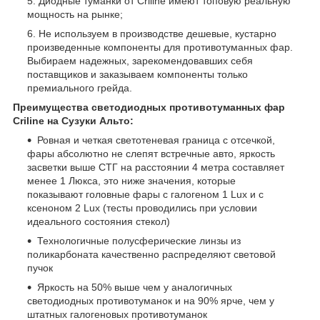
Диодные туманки от Criline имеют топовую реальную
мощность на рынке;
Не используем в производстве дешевые, кустарно
произведенные компоненты для противотуманных фар.
Выбираем надежных, зарекомендовавших себя
поставщиков и заказываем компоненты только
премиального грейда.
Преимущества светодиодных противотуманных фар
Criline на Сузуки Альто:
Ровная и четкая светотеневая граница с отсечкой,
фары абсолютно не слепят встречные авто, яркость
засветки выше СТГ на расстоянии 4 метра составляет
менее 1 Люкса, это ниже значения, которые
показывают головные фары с галогеном 1 Lux и с
ксеноном 2 Lux (тесты проводились при условии
идеального состояния стекол)
Технологичные полусферические линзы из
поликарбоната качественно распределяют световой
пучок
Яркость на 50% выше чем у аналогичных
светодиодных противотуманок и на 90% ярче, чем у
штатных галогеновых противотуманок