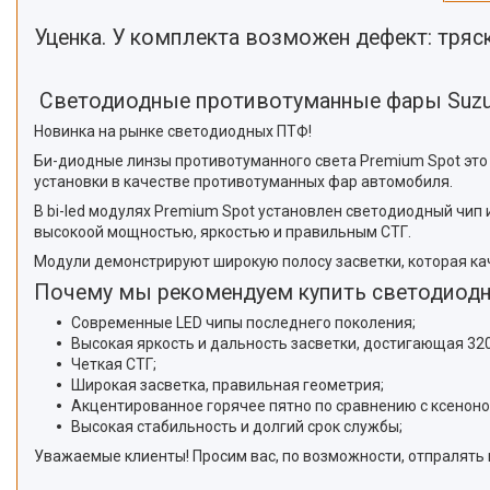
Уценка. У комплекта возможен дефект: тряс
Cветодиодные противотуманные фары Suzuk
Новинка на рынке светодиодных ПТФ!
Би-диодные линзы противотуманного света Premium Spot это
установки в качестве противотуманных фар автомобиля.
В bi-led модулях Premium Spot установлен светодиодный чип
высокоой мощностью, яркостью и правильным СТГ.
Модули демонстрируют широкую полосу засветки, которая ка
Почему мы рекомендуем купить светодиод
Современные LED чипы последнего поколения;
Высокая яркость и дальность засветки, достигающая 320
Четкая СТГ;
Широкая засветка, правильная геометрия;
Акцентированное горячее пятно по сравнению с ксенон
Высокая стабильность и долгий срок службы;
Уважаемые клиенты! Просим вас, по возможности, отпралять