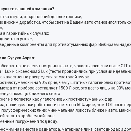
 купить в нашей компании?
ка с нуля, от креплений до электроники;
о вносим доработки, чтобы свет на Вашем авто становился только
х;
а в гарантийных случаях;
щность на рынке;
изведенные компоненты для противотуманных фар. Выбираем наде
на Сузуки Аэрио:
 абсолютно не слепят встречные авто, яркость засветки выше СТГ 
1 Lux и с ксеноном 2 Lux (тесты проводились при условии идеально
а качественно распределяют световой пучок
ротивотуманок и на 90% ярче, чем у штатных галогеновых против
 метра от прибора составляет 1500 Люкс, это всего лишь на 30% м
енную помощь ближнего света
снег не лопается как у галогеновых противотуманных фар
аза, наши туманки работают и светят на 50% ярче, чем ТОПовые в
 полусферических линз: минимальная яркость ближе к авто, макси
ей от авто проблемной зоне
менные погружения под воду.
номим на качестве радиатора, материале линз, светодиодах и др