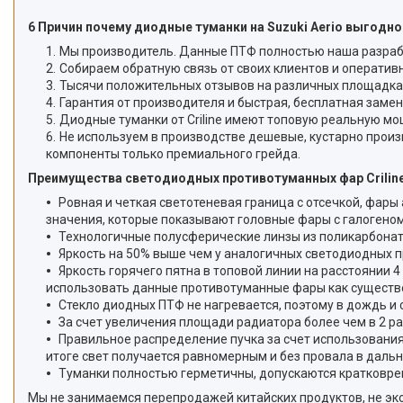
6 Причин почему диодные туманки на Suzuki Aerio выгодно
Мы производитель. Данные ПТФ полностью наша разработ
Собираем обратную связь от своих клиентов и оперативн
Тысячи положительных отзывов на различных площадка
Гарантия от производителя и быстрая, бесплатная замен
Диодные туманки от Criline имеют топовую реальную мо
Не используем в производстве дешевые, кустарно про
компоненты только премиального грейда.
Преимущества светодиодных противотуманных фар Criline 
Ровная и четкая светотеневая граница с отсечкой, фары
значения, которые показывают головные фары с галогеном 
Технологичные полусферические линзы из поликарбонат
Яркость на 50% выше чем у аналогичных светодиодных п
Яркость горячего пятна в топовой линии на расстоянии 4
использовать данные противотуманные фары как существ
Стекло диодных ПТФ не нагревается, поэтому в дождь и 
За счет увеличения площади радиатора более чем в 2 р
Правильное распределение пучка за счет использования
итоге свет получается равномерным и без провала в дальн
Туманки полностью герметичны, допускаются кратковре
Мы не занимаемся перепродажей китайских продуктов, не эко