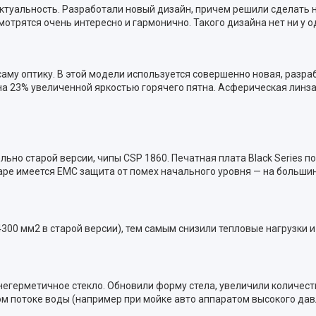
ю актуальность. Разработали новый дизайн, причем решили сделат
рятся очень интересно и гармонично. Такого дизайна нет ни у од
саму оптику. В этой модели используется совершенно новая, раз
на 23% увеличенной яркостью горячего пятна. Асферическая линза 
ьно старой версии, чипы CSP 1860. Печатная плата Black Series 
аре имеется EMC защита от помех начального уровня — на больши
00 мм2 в старой версии), тем самым снизили тепловые нагрузки 
 - негерметичное стекло. Обновили форму стела, увеличили количес
м потоке воды (например при мойке авто аппаратом высокого дав