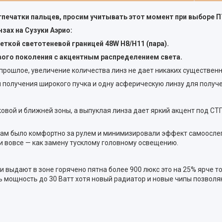
отпечатки пальцев, просим учитывать этот момент при выборе 
зах на Сузуки Аэрио:
ткой светотеневой границей 48W H8/H11 (пара).
ового поколения c акцентным распределением света.
рошлое, увеличение количества линз не дает никаких существенных 
получения широкого пучка и одну асферическую линзу для получен
ой и ближней зоны, а выпуклая линза дает яркий акцент под СТГ в
 Вам было комфортно за рулем и минимизировали эффект самоослеп
ли вовсе — как замену тусклому головному освещению.
 выдают в зоне горячено пятна более 900 люкс это на 25% ярче то
ать мощность до 30 Ватт хотя новый радиатор и новые чипы позволя