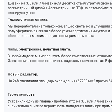
Дизайн на 3, 5 или 7 линзах а-ля десятка стайл утратил сво
ассиметричный дизайн. Ассиметричные ПТФ на автомобиле смот
скопируют у нас.
Технологичная оптика.
Мы переработали не только концепцию света, но и улучшили 
полусферическая линза с более узким вертикальным углом и 
обеспечивает максимальную проницаемость света.
Чипы, электроника, печатная плата.
В новой модели мы используем более качественные, относител
Электроника построена на очень надежных компонентах. В ф
Новый радиатор.
На 24% увеличили площадь охлаждения (67200 мм2 против 543
Герметичность.
Устранили одну из главных проблем птф на 3, 5 или 7 линзах
значительно снизило вероятность попадания влаги при прямо