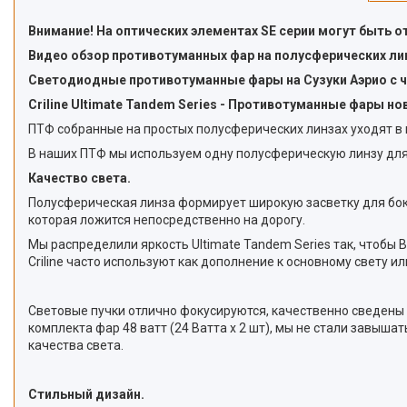
Внимание! На оптических элементах SE серии могут быть 
Видео обзор противотуманных фар на полусферических лин
Светодиодные противотуманные фары на Сузуки Аэрио с че
Criline Ultimate Tandem Series - Противотуманные фары н
ПТФ собранные на простых полусферических линзах уходят в п
В наших ПТФ мы используем одну полусферическую линзу для 
Качество света.
Полусферическая линза формирует широкую засветку для боков
которая ложится непосредственно на дорогу.
Мы распределили яркость Ultimate Tandem Series так, чтобы
Criline часто используют как дополнение к основному свету и
Световые пучки отлично фокусируются, качественно сведены и
комплекта фар 48 ватт (24 Ватта x 2 шт), мы не стали завыш
качества света.
Стильный дизайн.