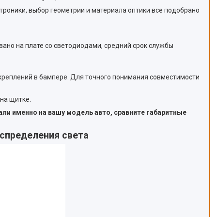
роники, выбор геометрии и материала оптики все подобрано
вано на плате со светодиодами, средний срок службы
 креплений в бампере. Для точного понимания совместимости
на щитке.
али именно на вашу модель авто, сравните габаритные
аспределения света