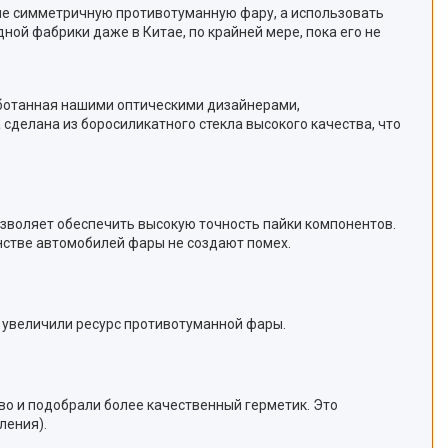
ь не симметричную противотуманную фару, а использовать
ной фабрики даже в Китае, по крайней мере, пока его не
работанная нашими оптическими дизайнерами,
сделана из боросиликатного стекла высокого качества, что
позволяет обеспечить высокую точность пайки компонентов.
нстве автомобилей фары не создают помех.
и увеличили ресурс противотуманной фары.
тво и подобрали более качественный герметик. Это
ления).