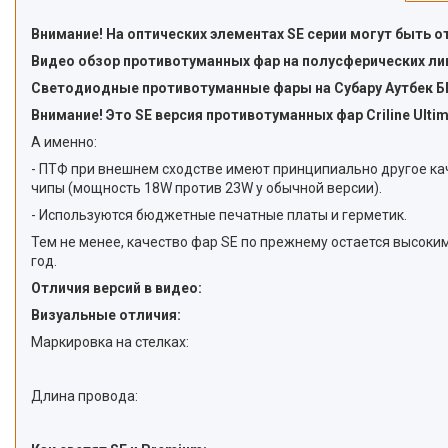
Внимание! На оптических элементах SE серии могут быть 
Видео обзор противотуманных фар на полусферических лин
Светодиодные противотуманные фары на Субару Аутбек БП 
Внимание! Это SE версия противотуманных фар Criline Ultim
А именно:
- ПТФ при внешнем сходстве имеют принципиально другое ка
чипы (мощность 18W против 23W у обычной версии).
- Используются бюджетные печатные платы и герметик.
Тем не менее, качество фар SE по прежнему остается высоки
год.
Отличия версий в видео:
Визуальные отличия:
Маркировка на стелках:
Длина провода: