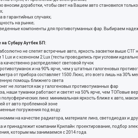
о вносим доработки, чтобы свет на Вашем авто становился только
х;
а в гарантийных случаях;
щность на рынке;
изведенные компоненты для противотуманных фар. Выбираем наде
на Субару Аутбек БП:
 абсолютно не слепят встречные авто, яркость засветки выше СТГ 
1 Lux и с ксеноном 2 Lux (тесты проводились при условии идеально
а качественно распределяют световой пучок
ротивотуманок и на 90% ярче, чем у штатных галогеновых против
 метра от прибора составляет 1500 Люкс, это всего лишь на 30% м
енную помощь ближнего света
снег не лопается как у галогеновых противотуманных фар
аза, наши туманки работают и светят на 50% ярче, чем ТОПовые в
 полусферических линз: минимальная яркость ближе к авто, макси
ей от авто проблемной зоне
менные погружения под воду.
номим на качестве радиатора, материале линз, светодиодах и др
и принадлежит компании Крилайн: проектирование, подбор элект
ния, которым мы занимаемся с 2014 года.