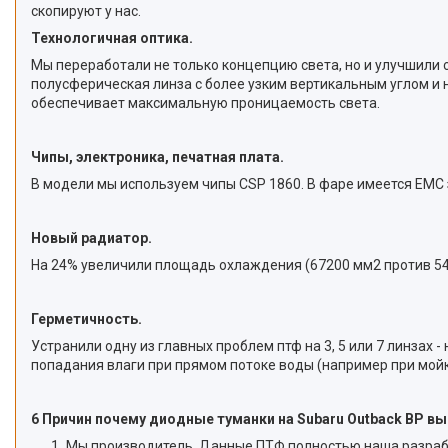
скопируют у нас.
Технологичная оптика.
Мы переработали не только концепцию света, но и улучшили 
полусферическая линза с более узким вертикальным углом и 
обеспечивает максимальную проницаемость света.
Чипы, электроника, печатная плата.
В модели мы используем чипы CSP 1860. В фаре имеется EMC
Новый радиатор.
На 24% увеличили площадь охлаждения (67200 мм2 против 543
Герметичность.
Устранили одну из главных проблем птф на 3, 5 или 7 линзах
попадания влаги при прямом потоке воды (например при мойк
6 Причин почему диодные туманки на Subaru Outback BP в
Мы производитель. Данные ПТФ полностью наша разработ