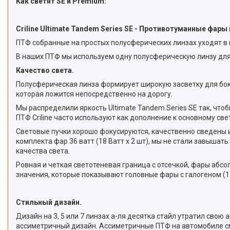
Как светят SE и Premium:
Criline Ultimate Tandem Series SE - Противотуманные фар
ПТФ собранные на простых полусферических линзах уходят в п
В наших ПТФ мы используем одну полусферическую линзу для 
Качество света.
Полусферическая линза формирует широкую засветку для боков
которая ложится непосредственно на дорогу.
Мы распределили яркость Ultimate Tandem Series SE так, чт
ПТФ Criline часто используют как дополнение к основному св
Световые пучки хорошо фокусируются, качественно сведены и 
комплекта фар 36 ватт (18 Ватт x 2 шт), мы не стали завыша
качества света.
Ровная и четкая светотеневая граница с отсечкой, фары абсо
значения, которые показывают головные фары с галогеном (1 L
Стильный дизайн.
Дизайн на 3, 5 или 7 линзах а-ля десятка стайл утратил сво
ассиметричный дизайн. Ассиметричные ПТФ на автомобиле смот