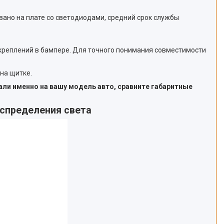
вано на плате со светодиодами, средний срок службы
 креплений в бампере. Для точного понимания совместимости
на щитке.
али именно на вашу модель авто, сравните габаритные
аспределения света