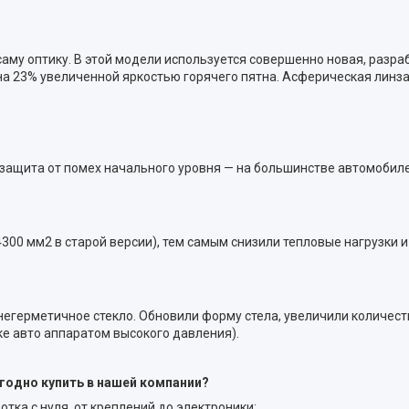
саму оптику. В этой модели используется совершенно новая, раз
на 23% увеличенной яркостью горячего пятна. Асферическая линза 
 защита от помех начального уровня — на большинстве автомобил
00 мм2 в старой версии), тем самым снизили тепловые нагрузки 
 - негерметичное стекло. Обновили форму стела, увеличили количес
е авто аппаратом высокого давления).
ыгодно купить в нашей компании?
ка с нуля, от креплений до электроники;