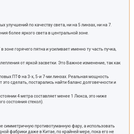
улучшений по качеству света, ни на 5 линзах, ни на 7.
ия более яркого света в центральной зоне.
 зоне горячего пятна и усиливает именно ту часть пучка,
епления от яркой засветки. Это Важное изменение, так как
овых ПТФ на 3-х, 5-и 7-ми линзах. Реальная мощность
т это сделать, постарались найти баланс долговечности и
сстоянии 4 метра составляет менее 1 Люкса, это ниже
го состояния стекол).
ь не симметричную противотуманную фару, а использовать
ной фабрики даже в Китае, по крайней мере, пока его не