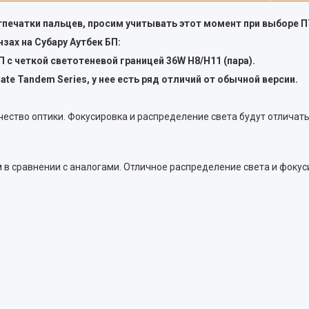
отпечатки пальцев, просим учитывать этот момент при выборе 
зах на Субару Аутбек БП:
с четкой светотеневой границей 36W H8/H11 (пара).
ate Tandem Series, у нее есть ряд отличий от обычной версии.
чество оптики. Фокусировка и распределение света будут отличат
м в сравнении с аналогами. Отличное распределение света и фоку