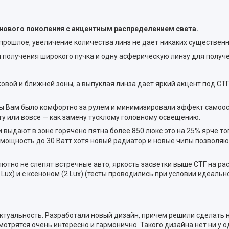
ы нового поколения c акцентным распределением света.
рошлое, увеличение количества линз не дает никаких существенных 
получения широкого пучка и одну асферическую линзу для получен
ой и ближней зоны, а выпуклая линза дает яркий акцент под СТГ в
обы Вам было комфортно за рулем и минимизировали эффект самоосл
ету или вовсе — как замену тусклому головному освещению.
выдают в зоне горячено пятна более 850 люкс это на 25% ярче топ
ть мощность до 30 Ватт хотя новый радиатор и новые чипы позволяю
лютно не слепят встречные авто, яркость засветки выше СТГ на ра
ux) и с ксеноном (2 Lux) (тесты проводились при условии идеально
ю актуальность. Разработали новый дизайн, причем решили сделат
рятся очень интересно и гармонично. Такого дизайна нет ни у од