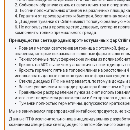
Собираем обратную связь от своих клиентов и оперативн
Тысячи положительных отзывов на различных площадка
Гарантия от производителя и быстрая, бесплатная замен
Диодные туманки от Criline имеют топовую реальную мо
Не используем в производстве дешевые, кустарно про
компоненты только премиального грейда.
Преимущества светодиодных противотуманных фар Criline 
Ровная и четкая светотеневая граница с отсечкой, фары
значения, которые показывают головные фары с галогеном 
Технологичные полусферические линзы из поликарбонат
Яркость на 50% выше чем у аналогичных светодиодных п
Яркость горячего пятна в топовой линии на расстоянии 4
использовать данные противотуманные фары как существ
Стекло диодных ПТФ не нагревается, поэтому в дождь и 
За счет увеличения площади радиатора более чем в 2 р
Правильное распределение пучка за счет использования
итоге свет получается равномерным и без провала в дальн
Туманки полностью герметичны, допускаются кратковре
Мы не занимаемся перепродажей китайских продуктов, не эко
Данные ПТФ исключительно наша индивидуальная разработка 
сознанием специфики светодиодного автомобильного освеще