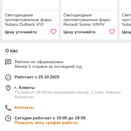
Светодиодные
Светодиодные
Све
противотуманные фары
противотуманные фары
про
Subaru Outback V/VI
Renault Scenic II/III/IV
Subar
[2017-н.в.] Sraight
[2003-н.в.] Sraight
Srai
Цену уточняйте
Цену уточняйте
Цен
Premium F4
Premium F4
О нас
Рейтинг не сформирован
Менее 5 отзывов за последний год
Работает с 25.10.2020
г. Алматы
ТЦ Байсат 18 бутик оранжевый сектор, 1 этаж, Алматы,
Казахстан
Контакты
Сегодня работает с 10:00 до 18:00
Показать весь график работы