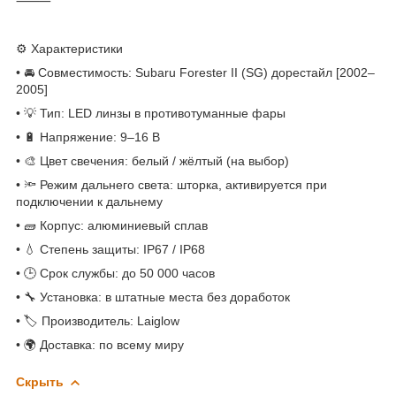
⸻
⚙️ Характеристики
• 🚘 Совместимость: Subaru Forester II (SG) дорестайл [2002–
2005]
• 💡 Тип: LED линзы в противотуманные фары
• 🔋 Напряжение: 9–16 В
• 🎨 Цвет свечения: белый / жёлтый (на выбор)
• 🔦 Режим дальнего света: шторка, активируется при
подключении к дальнему
• 🧱 Корпус: алюминиевый сплав
• 💧 Степень защиты: IP67 / IP68
• 🕒 Срок службы: до 50 000 часов
• 🔧 Установка: в штатные места без доработок
• 🏷 Производитель: Laiglow
• 🌍 Доставка: по всему миру
Скрыть