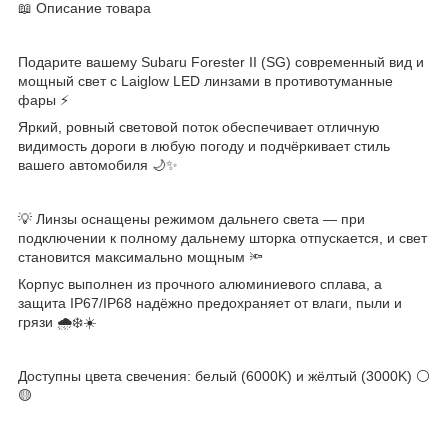
📖 Описание товара
Подарите вашему Subaru Forester II (SG) современный вид и
мощный свет с Laiglow LED линзами в противотуманные
фары ⚡
Яркий, ровный световой поток обеспечивает отличную
видимость дороги в любую погоду и подчёркивает стиль
вашего автомобиля 🌙✨
💡 Линзы оснащены режимом дальнего света — при
подключении к полному дальнему шторка отпускается, и свет
становится максимально мощным 🔦
Корпус выполнен из прочного алюминиевого сплава, а
защита IP67/IP68 надёжно предохраняет от влаги, пыли и
грязи 🌧❄️☀️
Доступны цвета свечения: белый (6000K) и жёлтый (3000K) ⚪
🟡