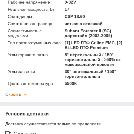
Рабочее напряжение
9-32V
Реальная мощность, Вт
17
Светодиоды
CSP 18.60
Светотеневая граница
четкая с отсечкой
Совместимость с
Subaru Forester II (SG)
моделями
дорестайл (2002-2005)
Тип противотуманных фар
[1] LED ПТФ Crilinе EMC, [2]
Bi-LED ПТФ Premium
Углы горячего пятна
5° вертикальный / 150°
горизонтальный - >50% от
максимальной яркости
Углы засветки
30° вертикальный / 150°
горизонтальный
Цветовая температура
5500К
Скрыть
Условия доставки
Доставка осуществляется только по предоплате.
Самовывоз