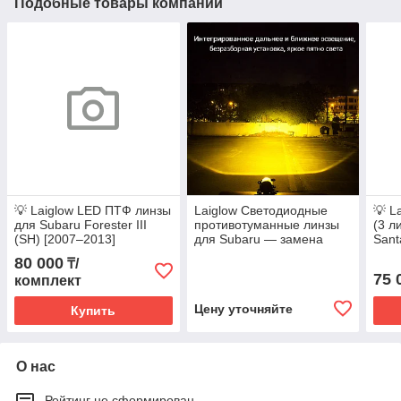
Подобные товары компании
💡 Laiglow LED ПТФ линзы
Laiglow Светодиодные
💡 L
для Subaru Forester III
противотуманные линзы
(3 л
(SH) [2007–2013]
для Subaru — замена
Sant
штатных ПТФ
[200
80 000
₸/
75 
комплект
Цену уточняйте
Купить
О нас
Рейтинг не сформирован