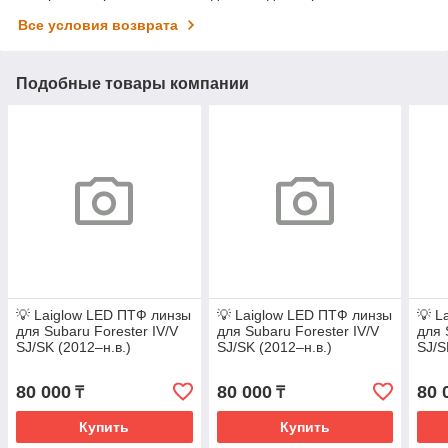
Все условия возврата
Подобные товары компании
💡 Laiglow LED ПТФ линзы
💡 Laiglow LED ПТФ линзы
💡 L
для Subaru Forester IV/V
для Subaru Forester IV/V
для 
SJ/SK (2012–н.в.)
SJ/SK (2012–н.в.)
SJ/S
80 000
80 000
80 
₸
₸
Купить
Купить