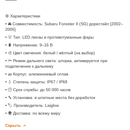
⸻
⚙️ Характеристики
• 🚘 Совместимость: Subaru Forester II (SG) дорестайл [2002–
2005]
• 💡 Тип: LED линзы в противотуманные фары
• 🔋 Напряжение: 9–16 В
• 🎨 Цвет свечения: белый / жёлтый (на выбор)
• 🔦 Режим дальнего света: шторка, активируется при
подключении к дальнему
• 🧱 Корпус: алюминиевый сплав
• 💧 Степень защиты: IP67 / IP68
• 🕒 Срок службы: до 50 000 часов
• 🔧 Установка: в штатные места без доработок
• 🏷 Производитель: Laiglow
• 🌍 Доставка: по всему миру
Скрыть