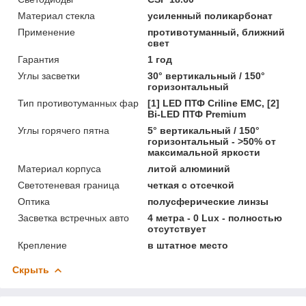
Материал стекла
усиленный поликарбонат
Применение
противотуманный, ближний
свет
Гарантия
1 год
Углы засветки
30° вертикальный / 150°
горизонтальный
Тип противотуманных фар
[1] LED ПТФ Crilinе EMC, [2]
Bi-LED ПТФ Premium
Углы горячего пятна
5° вертикальный / 150°
горизонтальный - >50% от
максимальной яркости
Материал корпуса
литой алюминий
Светотеневая граница
четкая с отсечкой
Оптика
полусферические линзы
Засветка встречных авто
4 метра - 0 Lux - полностью
отсутствует
Крепление
в штатное место
Скрыть