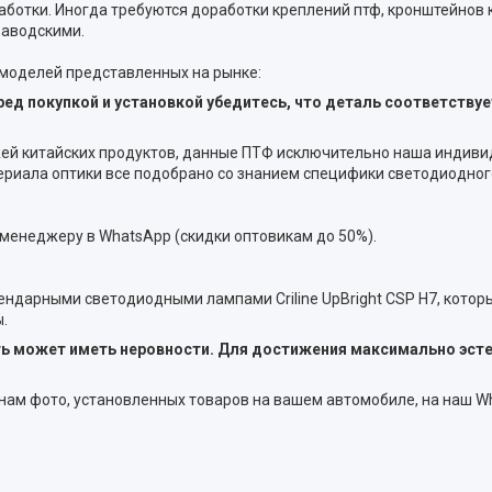
аботки. Иногда требуются доработки креплений птф, кронштейнов
заводскими.
 моделей представленных на рынке:
ед покупкой и установкой убедитесь, что деталь соответству
жей китайских продуктов, данные ПТФ исключительно наша индиви
териала оптики все подобрано со знанием специфики светодиодно
 менеджеру в WhatsApp (скидки оптовикам до 50%).
ендарными светодиодными лампами Criline UpBright CSP H7, котор
.
сть может иметь неровности. Для достижения максимально эст
 нам фото, установленных товаров на вашем автомобиле, на наш W