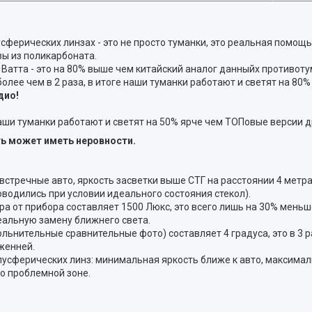
ерических линзах - это не просто туманки, это реальная помощь
ы из поликарбоната.
Ватта - это на 80% выше чем китайский аналог данныйх противот
лее чем в 2 раза, в итоге наши туманки работают и светят на 80%
дио!
наши туманки работают и светят на 50% ярче чем ТОПовые версии 
ть может иметь неровности.
 встречные авто, яркость засветки выше СТГ на расстоянии 4 метр
роводились при условии идеального состояния стекол).
етра от прибора составляет 1500 Люкс, это всего лишь на 30% мень
еальную замену ближнего света.
льнительные сравнительные фото) составляет 4 градуса, это в 3 
яженней.
лусферических линз: минимальная яркость ближе к авто, максимал
то проблемной зоне.