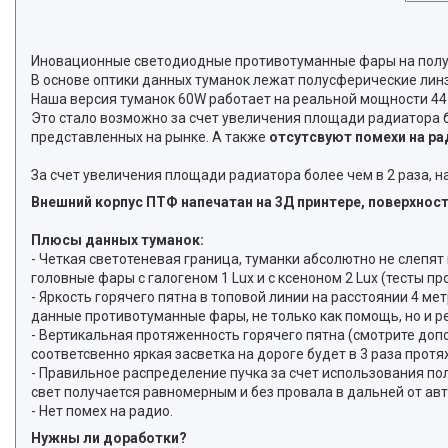
Иновационные светодиодные противотуманные фары на полусф
В основе оптики данных туманок лежат полусферические линз
Наша версия туманок 60W работает на реальной мощности 44 
Это стало возможно за счет увеличения площади радиатора бо
представленных на рынке. А также
отсутсвуют помехи на ра
За счет увеличения площади радиатора более чем в 2 раза, 
Внешний корпус ПТФ напечатан на 3Д принтере, поверхнос
Плюсы данных туманок:
- Четкая светотеневая граница, туманки абсолютно не слепят
головные фары с галогеном 1 Lux и с ксеноном 2 Lux (тесты п
- Яркость горячего пятна в топовой линии на расстоянии 4 м
данные противотуманные фары, не только как помощь, но и р
- Вертикальная протяженность горячего пятна (смотрите допо
соответсвенно яркая засветка на дороге будет в 3 раза прот
- Правильное распределение пучка за счет использования по
свет получается равномерным и без провала в дальней от ав
- Нет помех на радио.
Нужны ли доработки?