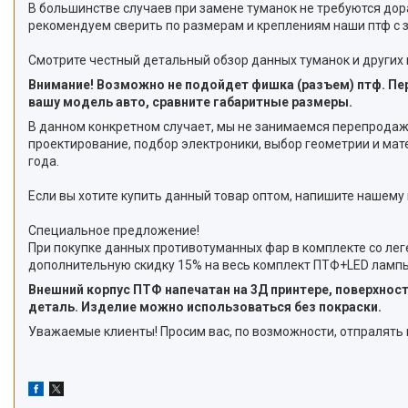
В большинстве случаев при замене туманок не требуются дор
рекомендуем сверить по размерам и креплениям наши птф с 
Смотрите честный детальный обзор данных туманок и других
Внимание! Возможно не подойдет фишка (разъем) птф. Пер
вашу модель авто, сравните габаритные размеры.
В данном конкретном случает, мы не занимаемся перепрода
проектирование, подбор электроники, выбор геометрии и ма
года.
Если вы хотите купить данный товар оптом, напишите нашему
Специальное предложение!
При покупке данных противотуманных фар в комплекте со лег
дополнительную скидку 15% на весь комплект ПТФ+LED лампы
Внешний корпус ПТФ напечатан на 3Д принтере, поверхно
деталь. Изделие можно использоваться без покраски.
Уважаемые клиенты! Просим вас, по возможности, отпралять