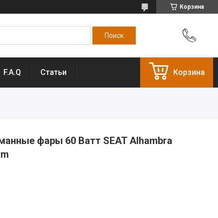
Корзина
F.A.Q
Статьи
Корзина
анные фары 60 Ватт SEAT Alhambra
um