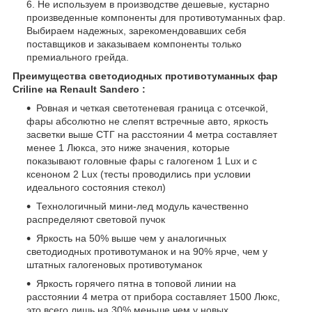
Не используем в производстве дешевые, кустарно
произведенные компоненты для противотуманных фар.
Выбираем надежных, зарекомендовавших себя
поставщиков и заказываем компоненты только
премиального грейда.
Преимущества светодиодных противотуманных фар
Criline на Renault Sandero :
Ровная и четкая светотеневая граница с отсечкой,
фары абсолютно не слепят встречные авто, яркость
засветки выше СТГ на расстоянии 4 метра составляет
менее 1 Люкса, это ниже значения, которые
показывают головные фары с галогеном 1 Lux и с
ксеноном 2 Lux (тесты проводились при условии
идеального состояния стекол)
Технологичный мини-лед модуль качественно
распределяют световой пучок
Яркость на 50% выше чем у аналогичных
светодиодных противотуманок и на 90% ярче, чем у
штатных галогеновых противотуманок
Яркость горячего пятна в топовой линии на
расстоянии 4 метра от прибора составляет 1500 Люкс,
это всего лишь на 30% меньше чем у новых