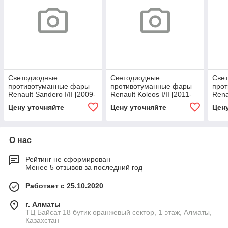
Светодиодные
Светодиодные
Све
противотуманные фары
противотуманные фары
про
Renault Sandero I/II [2009-
Renault Koleos I/II [2011-
Rena
н.в.] Tandem SE
н.в.] Tandem SE
н.в.
Цену уточняйте
Цену уточняйте
Цен
О нас
Рейтинг не сформирован
Менее 5 отзывов за последний год
Работает с 25.10.2020
г. Алматы
ТЦ Байсат 18 бутик оранжевый сектор, 1 этаж, Алматы,
Казахстан