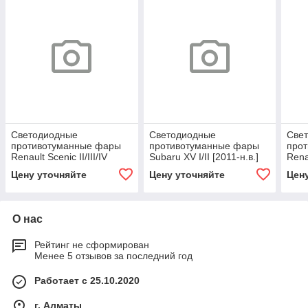
Светодиодные
Светодиодные
Све
противотуманные фары
противотуманные фары
про
Renault Scenic II/III/IV
Subaru XV I/II [2011-н.в.]
Rena
[2003-н.в.] Premium Spot
Premium Spot
н.в.
Цену уточняйте
Цену уточняйте
Цен
О нас
Рейтинг не сформирован
Менее 5 отзывов за последний год
Работает с 25.10.2020
г. Алматы