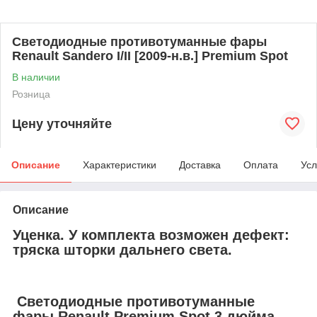
Светодиодные противотуманные фары
Renault Sandero I/II [2009-н.в.] Premium Spot
В наличии
Розница
Цену уточняйте
Описание
Характеристики
Доставка
Оплата
Усл
Описание
Уценка. У комплекта возможен дефект:
тряска шторки дальнего света.
Cветодиодные противотуманные
фары Renault Premium Spot 3 дюйма