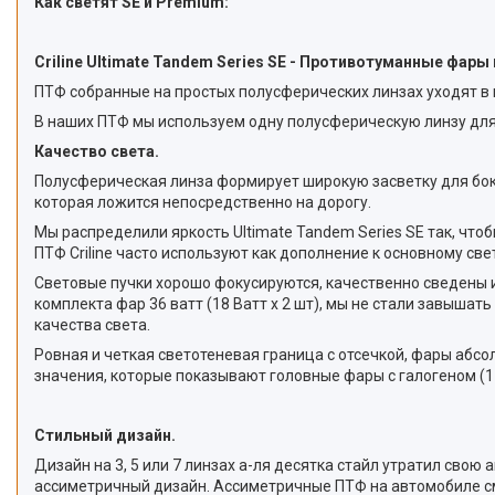
Как светят SE и Premium:
Criline Ultimate Tandem Series SE - Противотуманные фар
ПТФ собранные на простых полусферических линзах уходят в п
В наших ПТФ мы используем одну полусферическую линзу для 
Качество света.
Полусферическая линза формирует широкую засветку для боков
которая ложится непосредственно на дорогу.
Мы распределили яркость Ultimate Tandem Series SE так, чт
ПТФ Criline часто используют как дополнение к основному св
Световые пучки хорошо фокусируются, качественно сведены и 
комплекта фар 36 ватт (18 Ватт x 2 шт), мы не стали завыша
качества света.
Ровная и четкая светотеневая граница с отсечкой, фары абсо
значения, которые показывают головные фары с галогеном (1 L
Стильный дизайн.
Дизайн на 3, 5 или 7 линзах а-ля десятка стайл утратил сво
ассиметричный дизайн. Ассиметричные ПТФ на автомобиле смот