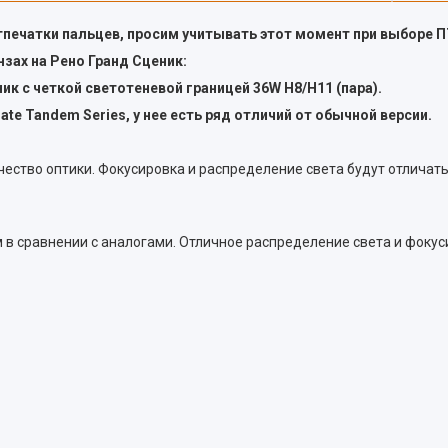
отпечатки пальцев, просим учитывать этот момент при выборе 
зах на Рено Гранд Сценик:
 с четкой светотеневой границей 36W H8/H11 (пара).
ate Tandem Series, у нее есть ряд отличий от обычной версии.
чество оптики. Фокусировка и распределение света будут отличат
м в сравнении с аналогами. Отличное распределение света и фоку