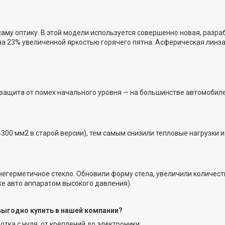
саму оптику. В этой модели используется совершенно новая, раз
на 23% увеличенной яркостью горячего пятна. Асферическая линза 
 защита от помех начального уровня — на большинстве автомобил
00 мм2 в старой версии), тем самым снизили тепловые нагрузки 
 - негерметичное стекло. Обновили форму стела, увеличили количес
е авто аппаратом высокого давления).
 выгодно купить в нашей компании?
ка с нуля, от креплений до электроники;