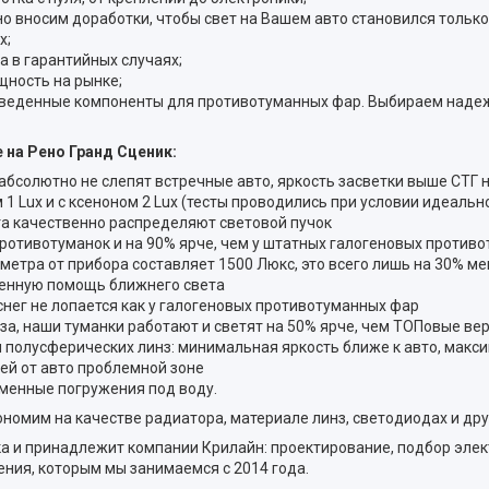
о вносим доработки, чтобы свет на Вашем авто становился только
х;
а в гарантийных случаях;
щность на рынке;
изведенные компоненты для противотуманных фар. Выбираем наде
на Рено Гранд Сценик:
 абсолютно не слепят встречные авто, яркость засветки выше СТГ 
1 Lux и с ксеноном 2 Lux (тесты проводились при условии идеально
а качественно распределяют световой пучок
ротивотуманок и на 90% ярче, чем у штатных галогеновых против
 метра от прибора составляет 1500 Люкс, это всего лишь на 30% м
енную помощь ближнего света
снег не лопается как у галогеновых противотуманных фар
аза, наши туманки работают и светят на 50% ярче, чем ТОПовые в
 полусферических линз: минимальная яркость ближе к авто, макси
ей от авто проблемной зоне
менные погружения под воду.
номим на качестве радиатора, материале линз, светодиодах и др
и принадлежит компании Крилайн: проектирование, подбор элект
ния, которым мы занимаемся с 2014 года.