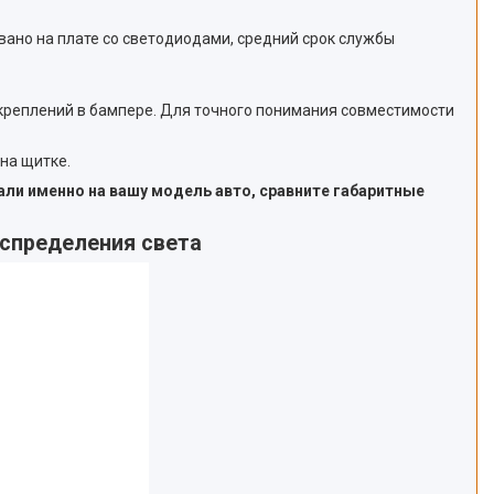
вано на плате со светодиодами, средний срок службы
 креплений в бампере. Для точного понимания совместимости
на щитке.
али именно на вашу модель авто, сравните габаритные
аспределения света