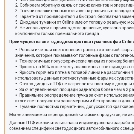
Собираем обратную связь от своих клиентов и оперативн
Тысячи положительных отзывов на различных площадка
Гарантия от производителя и быстрая, бесплатная замен
Диодные туманки от Criline имеют топовую реальную мо
Не используем в производстве дешевые, кустарно про
компоненты только премиального грейда.
Преимущества светодиодных противотуманных фар Criline 
Ровная и четкая светотеневая граница с отсечкой, фары
значения, которые показывают головные фары с галогеном 
Технологичные полусферические линзы из поликарбонат
Яркость на 50% выше чем у аналогичных светодиодных п
Яркость горячего пятна в топовой линии на расстоянии 4
использовать данные противотуманные фары как существ
Стекло диодных ПТФ не нагревается, поэтому в дождь и 
За счет увеличения площади радиатора более чем в 2 р
Правильное распределение пучка за счет использования
итоге свет получается равномерным и без провала в дальн
Туманки полностью герметичны, допускаются кратковре
Мы не занимаемся перепродажей китайских продуктов, не эко
Данные ПТФ исключительно наша индивидуальная разработка 
сознанием специфики светодиодного автомобильного освеще