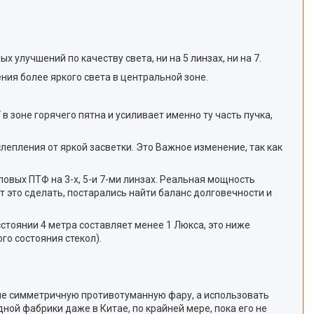
улучшений по качеству света, ни на 5 линзах, ни на 7.
ия более яркого света в центральной зоне.
 зоне горячего пятна и усиливает именно ту часть пучка,
епления от яркой засветки. Это Важное изменение, так как
овых ПТФ на 3-х, 5-и 7-ми линзах. Реальная мощность
т это сделать, постарались найти баланс долговечности и
сстоянии 4 метра составляет менее 1 Люкса, это ниже
го состояния стекол).
ь не симметричную противотуманную фару, а использовать
ной фабрики даже в Китае, по крайней мере, пока его не