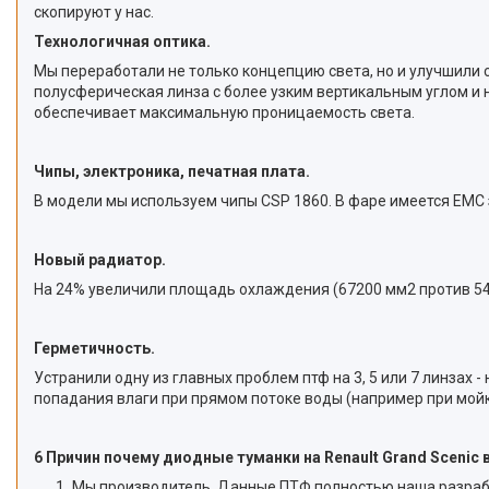
скопируют у нас.
Технологичная оптика.
Мы переработали не только концепцию света, но и улучшили 
полусферическая линза с более узким вертикальным углом и 
обеспечивает максимальную проницаемость света.
Чипы, электроника, печатная плата.
В модели мы используем чипы CSP 1860. В фаре имеется EMC
Новый радиатор.
На 24% увеличили площадь охлаждения (67200 мм2 против 543
Герметичность.
Устранили одну из главных проблем птф на 3, 5 или 7 линзах
попадания влаги при прямом потоке воды (например при мойк
6 Причин почему диодные туманки на Renault Grand Scenic
Мы производитель. Данные ПТФ полностью наша разработ