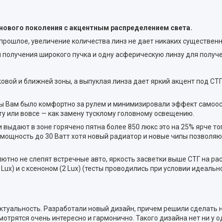
ы нового поколения c акцентным распределением света.
рошлое, увеличение количества линз не дает никаких существенных 
получения широкого пучка и одну асферическую линзу для получен
ой и ближней зоны, а выпуклая линза дает яркий акцент под СТГ в
обы Вам было комфортно за рулем и минимизировали эффект самоосл
ету или вовсе — как замену тусклому головному освещению.
выдают в зоне горячено пятна более 850 люкс это на 25% ярче топ
ть мощность до 30 Ватт хотя новый радиатор и новые чипы позволяю
лютно не слепят встречные авто, яркость засветки выше СТГ на ра
ux) и с ксеноном (2 Lux) (тесты проводились при условии идеально
ю актуальность. Разработали новый дизайн, причем решили сделат
рятся очень интересно и гармонично. Такого дизайна нет ни у од