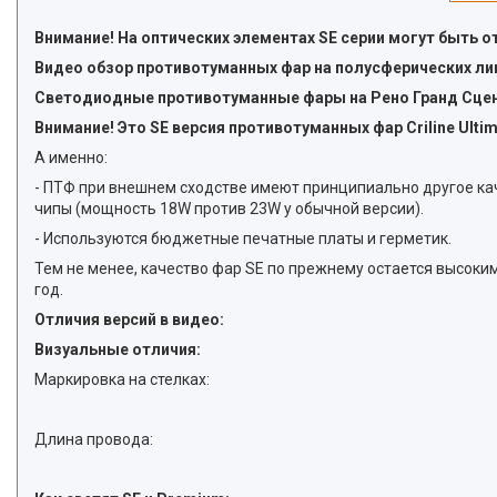
Внимание! На оптических элементах SE серии могут быть 
Видео обзор противотуманных фар на полусферических лин
Светодиодные противотуманные фары на Рено Гранд Сценик
Внимание! Это SE версия противотуманных фар Criline Ultim
А именно:
- ПТФ при внешнем сходстве имеют принципиально другое ка
чипы (мощность 18W против 23W у обычной версии).
- Используются бюджетные печатные платы и герметик.
Тем не менее, качество фар SE по прежнему остается высоки
год.
Отличия версий в видео:
Визуальные отличия:
Маркировка на стелках:
Длина провода: