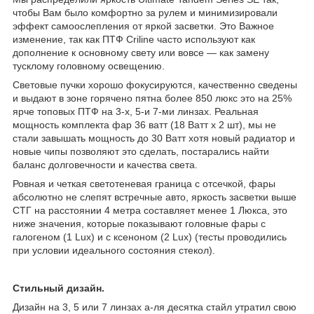
чтобы Вам было комфортно за рулем и минимизировали
эффект самоослепления от яркой засветки. Это Важное
изменение, так как ПТФ Criline часто используют как
дополнение к основному свету или вовсе — как замену
тусклому головному освещению.
Световые пучки хорошо фокусируются, качественно сведены
и выдают в зоне горячено пятна более 850 люкс это на 25%
ярче топовых ПТФ на 3-х, 5-и 7-ми линзах. Реальная
мощность комплекта фар 36 ватт (18 Ватт x 2 шт), мы не
стали завышать мощность до 30 Ватт хотя новый радиатор и
новые чипы позволяют это сделать, постарались найти
баланс долговечности и качества света.
Ровная и четкая светотеневая граница с отсечкой, фары
абсолютно не слепят встречные авто, яркость засветки выше
СТГ на расстоянии 4 метра составляет менее 1 Люкса, это
ниже значения, которые показывают головные фары с
галогеном (1 Lux) и с ксеноном (2 Lux) (тесты проводились
при условии идеального состояния стекол).
Стильный дизайн.
Дизайн на 3, 5 или 7 линзах а-ля десятка стайл утратил свою