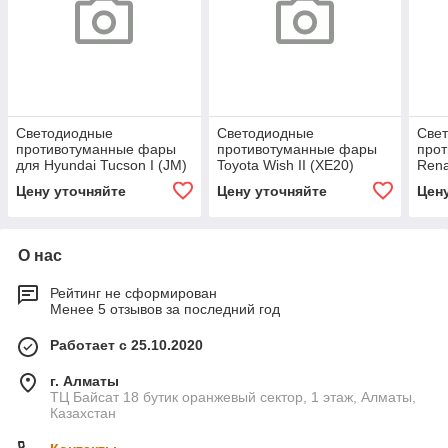
Светодиодные
Светодиодные
Све
противотуманные фары
противотуманные фары
про
для Hyundai Tucson I (JM)
Toyota Wish II (XE20)
Rena
[2004-2009] Tandem SE
[2009-2017] Tandem SE
2015
Цену уточняйте
Цену уточняйте
Цен
О нас
Рейтинг не сформирован
Менее 5 отзывов за последний год
Работает с 25.10.2020
г. Алматы
ТЦ Байсат 18 бутик оранжевый сектор, 1 этаж, Алматы,
Казахстан