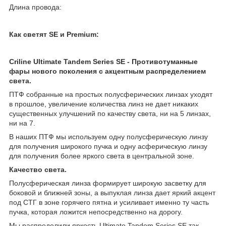
Длина провода:
Как светят SE и Premium:
Criline Ultimate Tandem Series SE - Противотуманные
фары нового поколения c акцентным распределением
света.
ПТФ собранные на простых полусферических линзах уходят
в прошлое, увеличение количества линз не дает никаких
существенных улучшений по качеству света, ни на 5 линзах,
ни на 7.
В наших ПТФ мы используем одну полусферическую линзу
для получения широкого пучка и одну асферическую линзу
для получения более яркого света в центральной зоне.
Качество света.
Полусферическая линза формирует широкую засветку для
боковой и ближней зоны, а выпуклая линза дает яркий акцент
под СТГ в зоне горячего пятна и усиливает именно ту часть
пучка, которая ложится непосредственно на дорогу.
Мы распределили яркость Ultimate Tandem Series SE так,