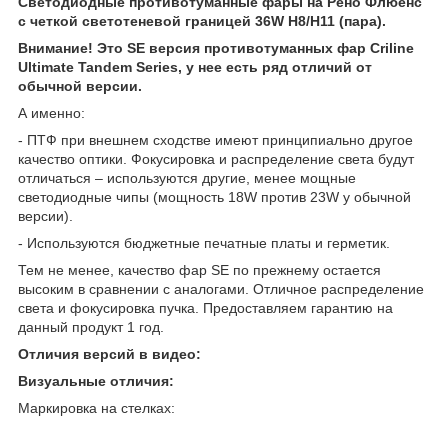
Светодиодные противотуманные фары на Рено Флюенс
с четкой светотеневой границей 36W H8/H11 (пара).
Внимание! Это SE версия противотуманных фар Criline
Ultimate Tandem Series, у нее есть ряд отличий от
обычной версии.
А именно:
- ПТФ при внешнем сходстве имеют принципиально другое
качество оптики. Фокусировка и распределение света будут
отличаться – используются другие, менее мощные
светодиодные чипы (мощность 18W против 23W у обычной
версии).
- Используются бюджетные печатные платы и герметик.
Тем не менее, качество фар SE по прежнему остается
высоким в сравнении с аналогами. Отличное распределение
света и фокусировка пучка. Предоставляем гарантию на
данный продукт 1 год.
Отличия версий в видео:
Визуальные отличия:
Маркировка на стелках: