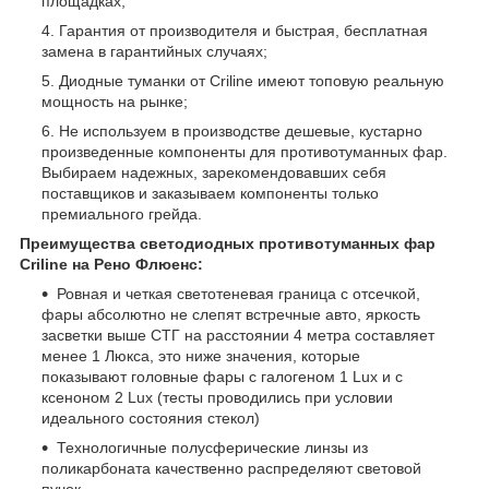
площадках;
Гарантия от производителя и быстрая, бесплатная
замена в гарантийных случаях;
Диодные туманки от Criline имеют топовую реальную
мощность на рынке;
Не используем в производстве дешевые, кустарно
произведенные компоненты для противотуманных фар.
Выбираем надежных, зарекомендовавших себя
поставщиков и заказываем компоненты только
премиального грейда.
Преимущества светодиодных противотуманных фар
Criline на Рено Флюенс:
Ровная и четкая светотеневая граница с отсечкой,
фары абсолютно не слепят встречные авто, яркость
засветки выше СТГ на расстоянии 4 метра составляет
менее 1 Люкса, это ниже значения, которые
показывают головные фары с галогеном 1 Lux и с
ксеноном 2 Lux (тесты проводились при условии
идеального состояния стекол)
Технологичные полусферические линзы из
поликарбоната качественно распределяют световой