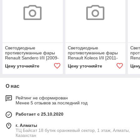
Светодиодные
Светодиодные
Све
противотуманные фары
противотуманные фары
про
Renault Sandero I/II [2009-
Renault Koleos I/II [2011-
Rena
н.в.] Tempus
н.в.] Tempus
н.в.
Цену уточняйте
Цену уточняйте
Цен
О нас
Рейтинг не сформирован
Менее 5 отзывов за последний год
Работает с 25.10.2020
г. Алматы
ТЦ Байсат 18 бутик оранжевый сектор, 1 этаж, Алматы,
Казахстан