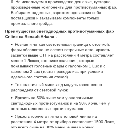
Не используем в производстве дешевые, кустарно
произведенные компоненты для противотуманных фар.
Выбираем надежных, зарекомендовавших себя
поставщиков и заказываем компоненты только
премиального грейда.
Преимущества светодиодных противотуманных фар
Criline на Renault Arkana :
Ровная и четкая светотеневая граница с отсечкой,
фары абсолютно не слепят встречные авто, яркость
засветки выше СТГ на расстоянии 4 метра составляет
менее 1 Люкса, это ниже значения, которые
показывают головные фары с галогеном 1 Lux и с
ксеноном 2 Lux (тесты проводились при условии
идеального состояния стекол)
Технологичный мини-лед модуль качественно
распределяют световой пучок
Яркость на 50% выше чем у аналогичных
светодиодных противотуманок и на 90% ярче, чем у
штатных галогеновых противотуманок
Яркость горячего пятна в топовой линии на
расстоянии 4 метра от прибора составляет 1500 Люкс,
это всего лишь на 30% меньше чем у новых