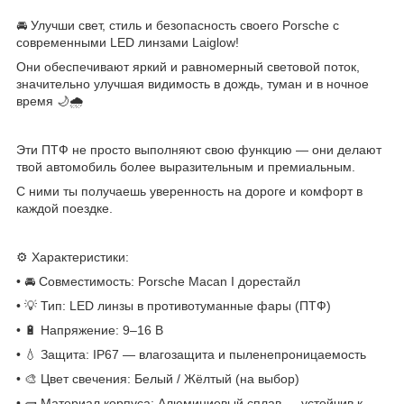
🚘 Улучши свет, стиль и безопасность своего Porsche с
современными LED линзами Laiglow!
Они обеспечивают яркий и равномерный световой поток,
значительно улучшая видимость в дождь, туман и в ночное
время 🌙🌧
Эти ПТФ не просто выполняют свою функцию — они делают
твой автомобиль более выразительным и премиальным.
С ними ты получаешь уверенность на дороге и комфорт в
каждой поездке.
⚙️ Характеристики:
• 🚘 Совместимость: Porsche Macan I дорестайл
• 💡 Тип: LED линзы в противотуманные фары (ПТФ)
• 🔋 Напряжение: 9–16 В
• 💧 Защита: IP67 — влагозащита и пыленепроницаемость
• 🎨 Цвет свечения: Белый / Жёлтый (на выбор)
• 🧱 Материал корпуса: Алюминиевый сплав — устойчив к