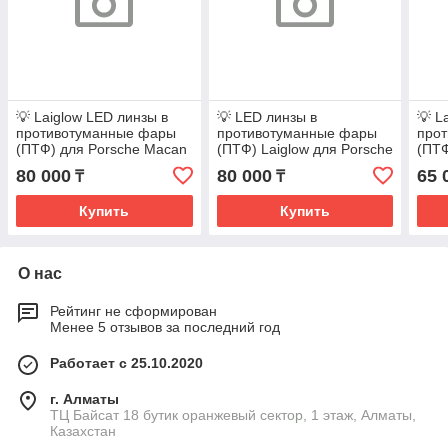
💡 Laiglow LED линзы в
💡 LED линзы в
💡 L
противотуманные фары
противотуманные фары
про
(ПТФ) для Porsche Macan
(ПТФ) Laiglow для Porsche
(ПТФ
I дорестайл [2014–2018]
Macan I (дорестайл)
Orla
80 000
80 000
65 
₸
₸
Купить
Купить
О нас
Рейтинг не сформирован
Менее 5 отзывов за последний год
Работает с 25.10.2020
г. Алматы
ТЦ Байсат 18 бутик оранжевый сектор, 1 этаж, Алматы,
Казахстан