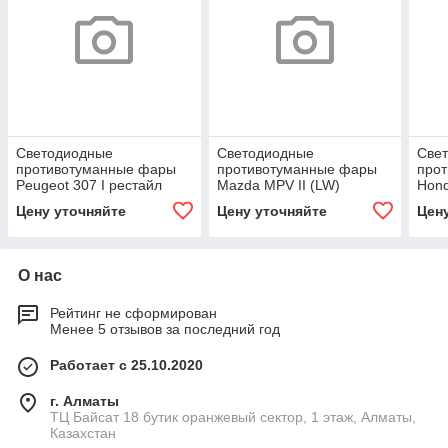
Светодиодные
Светодиодные
Све
противотуманные фары
противотуманные фары
про
Peugeot 307 I рестайл
Mazda MPV II (LW)
Hond
[2005-2008] Tempus
рестайл [2002-2005]
[201
Цену уточняйте
Цену уточняйте
Цен
Tempus
О нас
Рейтинг не сформирован
Менее 5 отзывов за последний год
Работает с 25.10.2020
г. Алматы
ТЦ Байсат 18 бутик оранжевый сектор, 1 этаж, Алматы,
Казахстан