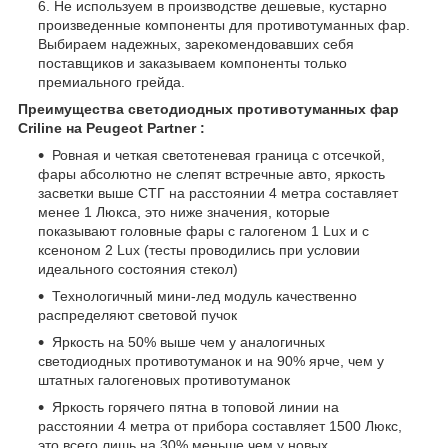
Не используем в производстве дешевые, кустарно
произведенные компоненты для противотуманных фар.
Выбираем надежных, зарекомендовавших себя
поставщиков и заказываем компоненты только
премиального грейда.
Преимущества светодиодных противотуманных фар
Criline на Peugeot Partner :
Ровная и четкая светотеневая граница с отсечкой,
фары абсолютно не слепят встречные авто, яркость
засветки выше СТГ на расстоянии 4 метра составляет
менее 1 Люкса, это ниже значения, которые
показывают головные фары с галогеном 1 Lux и с
ксеноном 2 Lux (тесты проводились при условии
идеального состояния стекол)
Технологичный мини-лед модуль качественно
распределяют световой пучок
Яркость на 50% выше чем у аналогичных
светодиодных противотуманок и на 90% ярче, чем у
штатных галогеновых противотуманок
Яркость горячего пятна в топовой линии на
расстоянии 4 метра от прибора составляет 1500 Люкс,
это всего лишь на 30% меньше чем у новых