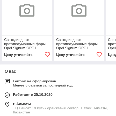
Светодиодные
Светодиодные
Све
противотуманные фары
противотуманные фары
про
Opel Signum OPC I
Opel Signum OPC I
Opel
рестайл [2005-2008]
рестайл [2005-2008]
рест
Цену уточняйте
Цену уточняйте
Цен
Tandem Premium
Tandem SE
Tem
О нас
Рейтинг не сформирован
Менее 5 отзывов за последний год
Работает с 25.10.2020
г. Алматы
ТЦ Байсат 18 бутик оранжевый сектор, 1 этаж, Алматы,
Казахстан