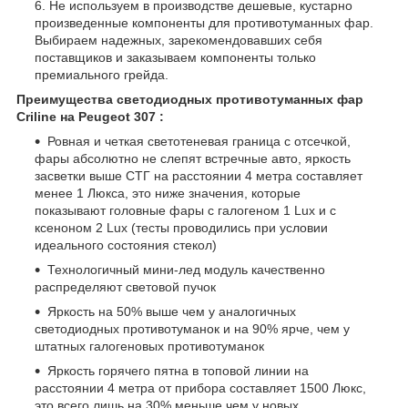
Не используем в производстве дешевые, кустарно
произведенные компоненты для противотуманных фар.
Выбираем надежных, зарекомендовавших себя
поставщиков и заказываем компоненты только
премиального грейда.
Преимущества светодиодных противотуманных фар
Criline на Peugeot 307 :
Ровная и четкая светотеневая граница с отсечкой,
фары абсолютно не слепят встречные авто, яркость
засветки выше СТГ на расстоянии 4 метра составляет
менее 1 Люкса, это ниже значения, которые
показывают головные фары с галогеном 1 Lux и с
ксеноном 2 Lux (тесты проводились при условии
идеального состояния стекол)
Технологичный мини-лед модуль качественно
распределяют световой пучок
Яркость на 50% выше чем у аналогичных
светодиодных противотуманок и на 90% ярче, чем у
штатных галогеновых противотуманок
Яркость горячего пятна в топовой линии на
расстоянии 4 метра от прибора составляет 1500 Люкс,
это всего лишь на 30% меньше чем у новых