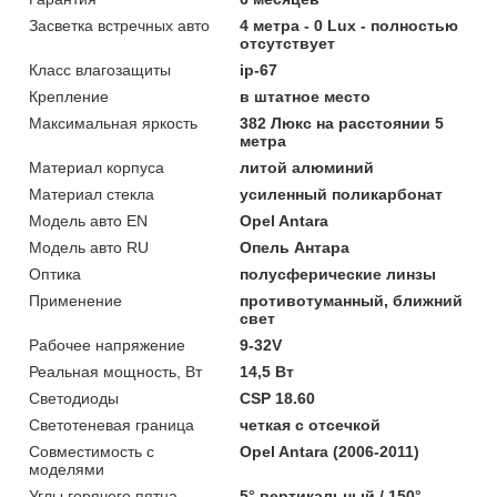
Засветка встречных авто
4 метра - 0 Lux - полностью
отсутствует
Класс влагозащиты
ip-67
Крепление
в штатное место
Максимальная яркость
382 Люкс на расстоянии 5
метра
Материал корпуса
литой алюминий
Материал стекла
усиленный поликарбонат
Модель авто EN
Opel Antara
Модель авто RU
Опель Антара
Оптика
полусферические линзы
Применение
противотуманный, ближний
свет
Рабочее напряжение
9-32V
Реальная мощность, Вт
14,5 Вт
Светодиоды
CSP 18.60
Светотеневая граница
четкая с отсечкой
Совместимость с
Opel Antara (2006-2011)
моделями
Углы горячего пятна
5° вертикальный / 150°