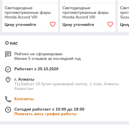
Светодиодные
Светодиодные
Све
противотуманные фары
противотуманные фары
про
Honda Accord VIII
Honda Accord VIII
Suzu
дорестайл [2007-2011]
дорестайл [2007-2011]
[200
Цену уточняйте
Цену уточняйте
Цен
Tandem Premium
Tandem SE
Pre
О нас
Рейтинг не сформирован
Менее 5 отзывов за последний год
Работает с 25.10.2020
г. Алматы
ТЦ Байсат 18 бутик оранжевый сектор, 1 этаж, Алматы,
Казахстан
Контакты
Сегодня работает с 10:00 до 18:00
Показать весь график работы