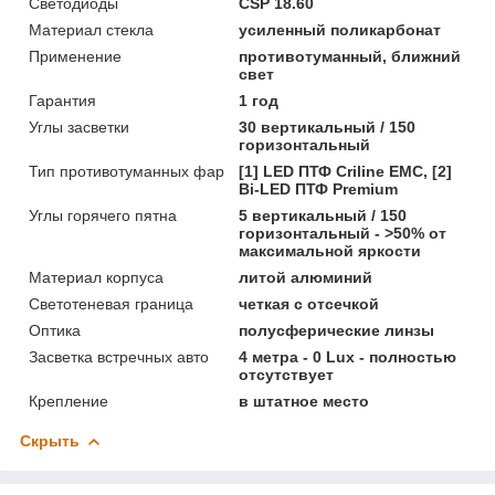
Светодиоды
CSP 18.60
Материал стекла
усиленный поликарбонат
Применение
противотуманный, ближний
свет
Гарантия
1 год
Углы засветки
30 вертикальный / 150
горизонтальный
Тип противотуманных фар
[1] LED ПТФ Crilinе EMC, [2]
Bi-LED ПТФ Premium
Углы горячего пятна
5 вертикальный / 150
горизонтальный - >50% от
максимальной яркости
Материал корпуса
литой алюминий
Светотеневая граница
четкая с отсечкой
Оптика
полусферические линзы
Засветка встречных авто
4 метра - 0 Lux - полностью
отсутствует
Крепление
в штатное место
Скрыть