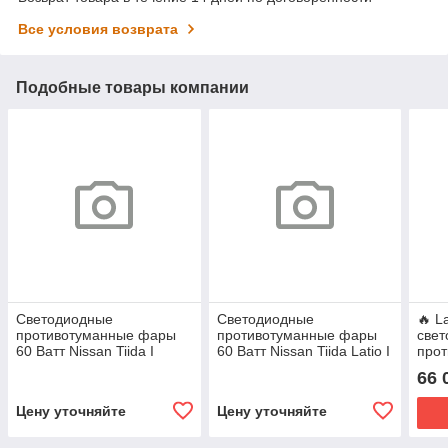
Все условия возврата
Подобные товары компании
Светодиодные
Светодиодные
🔥 L
противотуманные фары
противотуманные фары
све
60 Ватт Nissan Tiida I
60 Ватт Nissan Tiida Latio I
про
(C11) [2004-2013] 3 линзы
(C11) [2004-2012] 3 линзы
для 
66 
рест
Цену уточняйте
Цену уточняйте