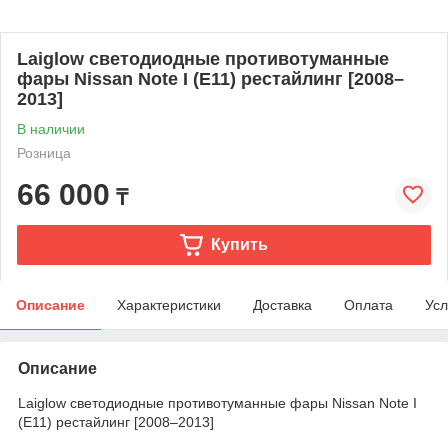
Laiglow светодиодные противотуманные
фары Nissan Note I (E11) рестайлинг [2008–
2013]
В наличии
Розница
66 000
₸
Купить
Описание
Характеристики
Доставка
Оплата
Усл
Описание
Laiglow светодиодные противотуманные фары Nissan Note I
(E11) рестайлинг [2008–2013]