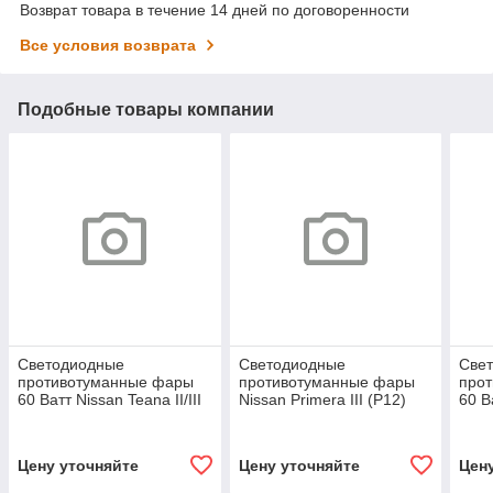
Возврат товара в течение 14 дней по договоренности
Все условия возврата
Подобные товары компании
Светодиодные
Светодиодные
Све
противотуманные фары
противотуманные фары
про
60 Ватт Nissan Teana II/III
Nissan Primera III (P12)
60 Ва
(J32/L33) [2008-2020]
рестайл [2001-2008]
(T32
Premium F4
2019
Цену уточняйте
Цену уточняйте
Цен