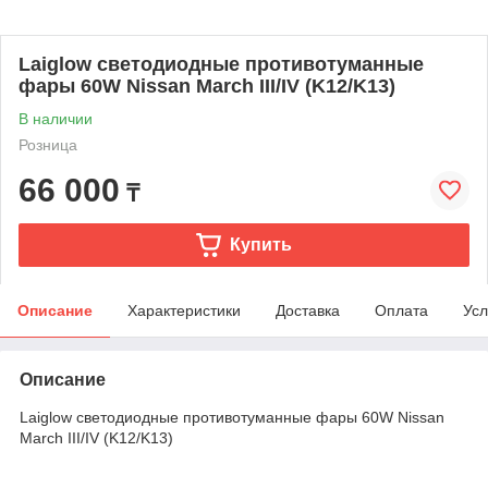
Laiglow светодиодные противотуманные
фары 60W Nissan March III/IV (K12/K13)
В наличии
Розница
66 000
₸
Купить
Описание
Характеристики
Доставка
Оплата
Усл
Описание
Laiglow светодиодные противотуманные фары 60W Nissan
March III/IV (K12/K13)