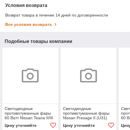
Условия возврата
Возврат товара в течение 14 дней по договоренности
Все условия возврата
Подобные товары компании
Светодиодные
Светодиодные
Све
противотуманные фары
противотуманные фары
про
60 Ватт Nissan Teana II/III
Nissan Presage II (U31)
60 В
(J32/L33) [2008-2020]
рестайл [2006-2009]
(Y11
Цену уточняйте
Цену уточняйте
Цен
Tandem Premium