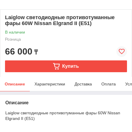
Laiglow светодиодные противотуманные
фары 60W Nissan Elgrand II (E51)
В наличии
Розница
66 000
₸
Купить
Описание
Характеристики
Доставка
Оплата
Усл
Описание
Laiglow светодиодные противотуманные фары 60W Nissan
Elgrand II (E51)