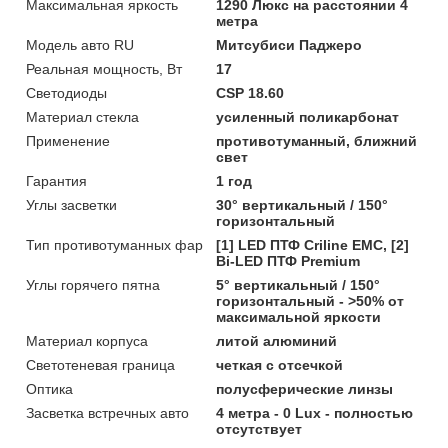
Максимальная яркость
1290 Люкс на расстоянии 4
метра
Модель авто RU
Митсубиси Паджеро
Реальная мощность, Вт
17
Светодиоды
CSP 18.60
Материал стекла
усиленный поликарбонат
Применение
противотуманный, ближний
свет
Гарантия
1 год
Углы засветки
30° вертикальный / 150°
горизонтальный
Тип противотуманных фар
[1] LED ПТФ Crilinе EMC, [2]
Bi-LED ПТФ Premium
Углы горячего пятна
5° вертикальный / 150°
горизонтальный - >50% от
максимальной яркости
Материал корпуса
литой алюминий
Светотеневая граница
четкая с отсечкой
Оптика
полусферические линзы
Засветка встречных авто
4 метра - 0 Lux - полностью
отсутствует