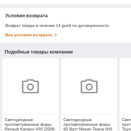
Условия возврата
Возврат товара в течение 14 дней по договоренности
Все условия возврата
Подобные товары компании
Светодиодные
Светодиодные
Све
противотуманные фары
противотуманные фары
про
Renault Kangoo II/III [2008-
60 Ватт Nissan Teana II/III
Toyo