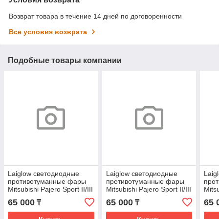
Возврат товара в течение 14 дней по договоренности
Все условия возврата
Подобные товары компании
Laiglow светодиодные
Laiglow светодиодные
Laig
противотуманные фары
противотуманные фары
про
Mitsubishi Pajero Sport II/III
Mitsubishi Pajero Sport II/III
Mitsu
[2008–2021]
65 000
65 000
65 
₸
₸