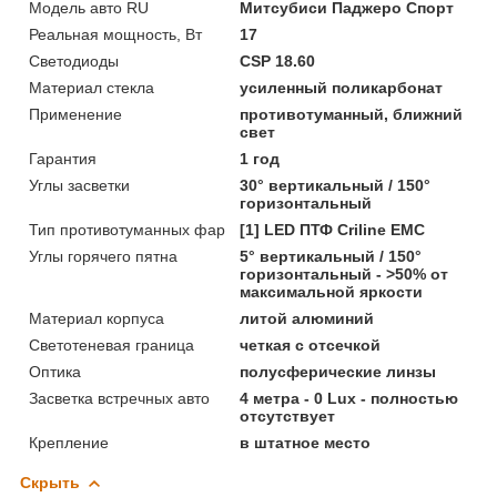
Модель авто RU
Митсубиси Паджеро Спорт
Реальная мощность, Вт
17
Светодиоды
CSP 18.60
Материал стекла
усиленный поликарбонат
Применение
противотуманный, ближний
свет
Гарантия
1 год
Углы засветки
30° вертикальный / 150°
горизонтальный
Тип противотуманных фар
[1] LED ПТФ Crilinе EMC
Углы горячего пятна
5° вертикальный / 150°
горизонтальный - >50% от
максимальной яркости
Материал корпуса
литой алюминий
Светотеневая граница
четкая с отсечкой
Оптика
полусферические линзы
Засветка встречных авто
4 метра - 0 Lux - полностью
отсутствует
Крепление
в штатное место
Скрыть