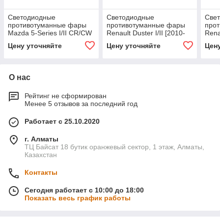
Светодиодные
Светодиодные
Све
противотуманные фары
противотуманные фары
про
Mazda 5-Series I/II CR/CW
Renault Duster I/II [2010-
Rena
[2005-2018]
н.в.] Premium Spot
н.в.
Цену уточняйте
Цену уточняйте
Цен
О нас
Рейтинг не сформирован
Менее 5 отзывов за последний год
Работает с 25.10.2020
г. Алматы
ТЦ Байсат 18 бутик оранжевый сектор, 1 этаж, Алматы,
Казахстан
Контакты
Сегодня работает с 10:00 до 18:00
Показать весь график работы