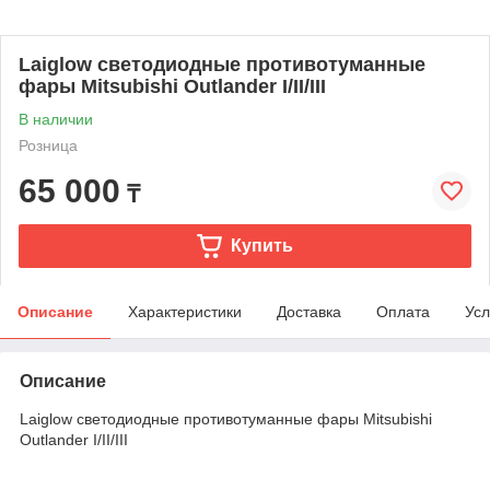
Laiglow светодиодные противотуманные
фары Mitsubishi Outlander I/II/III
В наличии
Розница
65 000
₸
Купить
Описание
Характеристики
Доставка
Оплата
Усл
Описание
Laiglow светодиодные противотуманные фары Mitsubishi
Outlander I/II/III