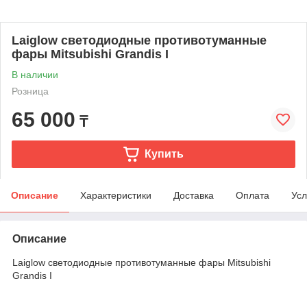
Laiglow светодиодные противотуманные
фары Mitsubishi Grandis I
В наличии
Розница
65 000
₸
Купить
Описание
Характеристики
Доставка
Оплата
Усл
Описание
Laiglow светодиодные противотуманные фары Mitsubishi
Grandis I