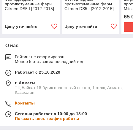
противотуманные фары
противотуманные фары
про
Citroen DS5 I [2012-2015]
Citroen DS5 I [2012-2015]
Mits
Sraight Premium F4
Tandem Premium
65 
Цену уточняйте
Цену уточняйте
О нас
Рейтинг не сформирован
Менее 5 отзывов за последний год
Работает с 25.10.2020
г. Алматы
ТЦ Байсат 18 бутик оранжевый сектор, 1 этаж, Алматы,
Казахстан
Контакты
Сегодня работает с 10:00 до 18:00
Показать весь график работы