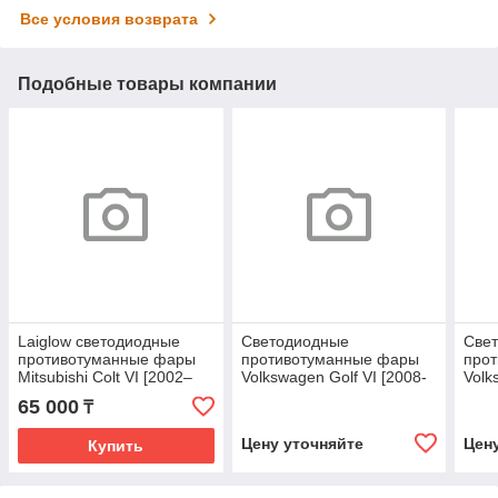
Все условия возврата
Подобные товары компании
Laiglow светодиодные
Светодиодные
Све
противотуманные фары
противотуманные фары
про
Mitsubishi Colt VI [2002–
Volkswagen Golf VI [2008-
Volk
2012]
2012] Tandem Premium
2012
65 000
₸
Цену уточняйте
Цен
Купить