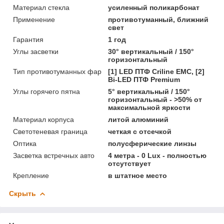
Материал стекла
усиленный поликарбонат
Применение
противотуманный, ближний
свет
Гарантия
1 год
Углы засветки
30° вертикальный / 150°
горизонтальный
Тип противотуманных фар
[1] LED ПТФ Crilinе EMC, [2]
Bi-LED ПТФ Premium
Углы горячего пятна
5° вертикальный / 150°
горизонтальный - >50% от
максимальной яркости
Материал корпуса
литой алюминий
Светотеневая граница
четкая с отсечкой
Оптика
полусферические линзы
Засветка встречных авто
4 метра - 0 Lux - полностью
отсутствует
Крепление
в штатное место
Скрыть