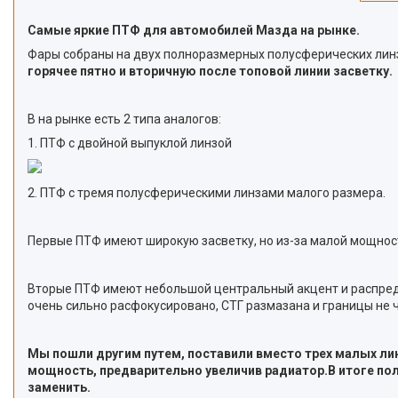
Самые яркие ПТФ для автомобилей Мазда на рынке.
Фары собраны на двух полноразмерных полусферических лин
горячее пятно и вторичную после топовой линии засветку.
В на рынке есть 2 типа аналогов:
1. ПТФ с двойной выпуклой линзой
2. ПТФ с тремя полусферическими линзами малого размера.
Первые ПТФ имеют широкую засветку, но из-за малой мощност
Вторые ПТФ имеют небольшой центральный акцент и распредел
очень сильно расфокусировано, СТГ размазана и границы не ч
Мы пошли другим путем, поставили вместо трех малых ли
мощность, предварительно увеличив радиатор.В итоге по
заменить.