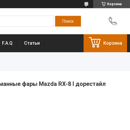
Корзина
F.A.Q
Статьи
Корзина
анные фары Mazda RX-8 I дорестайл