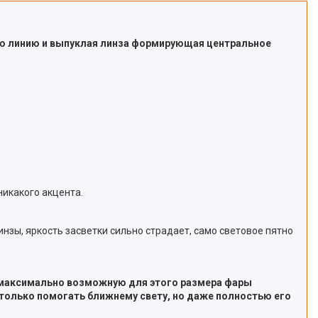
ю линию и выпуклая линза формирующая центральное
никакого акцента.
зы, яркость засветки сильно страдает, само световое пятно
а максимально возможную для этого размера фары
только помогать ближнему свету, но даже полностью его