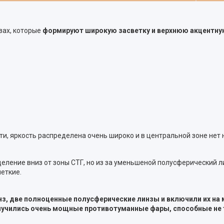
зах, которые
формируют широкую засветку и верхнюю акцентну
и, яркость распределена очень широко и в центральной зоне нет 
ение вниз от зоны СТГ, но из за уменьшеной полусферический лин
еткие.
нз, две полноценные полусферические линзы и включили их н
лучились очень мощные противотуманные фары, способные не 