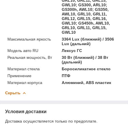
GRL10, GRL11, GRL15,
GWL10; GS300, ARL10;
GS300h, AWL10; GS350,
AWL10, GRL10, GRL11,
GRL12, GRL15, GRL16,
GWL10; GS450h, AWL10,
GRL10, GRL11, GRL15,
GWL10
Максимальная яркость
3364 Lux (ближний) / 3506
Lux (дальний)
Модель авто RU
Лексус ГС
Реальная мощность, Вт
30 Вт (ближний) / 38 Вт
(дальний)
Материал стекла
Боросиликатное стекло
Применение
ПТФ
Материал корпуса
Алюминий, ABS пластик
Скрыть
Условия доставки
Доставка осуществляется только по предоплате.