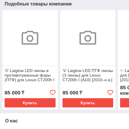
Подобные товары компании
💡 Laiglow LED линзы в
💡 Laiglow LED ПТФ линзы
✨ La
противотуманные фары
(3 линзы) для Lexus
для 
(ПТФ) для Lexus CT200h I
CT200h I (A10) [2010–н.в.]
[201
(A10)
85 
85 000
85 000
₸
₸
ком
Купить
Купить
О нас