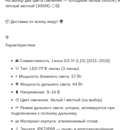
На выбор два цвета свечения — холодный белый (6000K) и
тёплый жёлтый (3000K) ⚪🟡
📦 Доставка по всему миру! 🌍
⚙️
Характеристики
🚘 Совместимость: Lexus GS IV (L10) [2011–2018]
💡 Тип: LED ПТФ линзы (3 линзы)
⚡ Мощность ближнего света: 57 Вт
🌟 Мощность дальнего света: 64 Вт
🔋 Напряжение: 9–16 В
🎨 Цвет свечения: белый / жёлтый (на выбор)
🔦 Режим дальнего света: шторка, активируется при
подключении к полному дальнему
🧱 Материал корпуса: алюминиевый сплав
💧 Защита: IP67/IP68 — пыле- и влагозащищённые