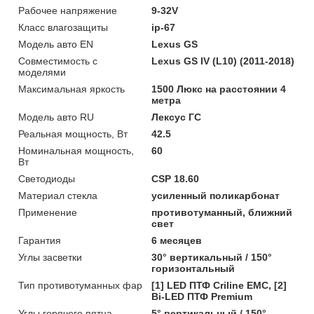
Рабочее напряжение
9-32V
Класс влагозащиты
ip-67
Модель авто EN
Lexus GS
Совместимость с
Lexus GS IV (L10) (2011-2018)
моделями
Максимальная яркость
1500 Люкс на расстоянии 4
метра
Модель авто RU
Лексус ГС
Реальная мощность, Вт
42.5
Номинальная мощность,
60
Вт
Светодиоды
CSP 18.60
Материал стекла
усиленный поликарбонат
Применение
противотуманный, ближний
свет
Гарантия
6 месяцев
Углы засветки
30° вертикальный / 150°
горизонтальный
Тип противотуманных фар
[1] LED ПТФ Crilinе EMC, [2]
Bi-LED ПТФ Premium
Углы горячего пятна
5° вертикальный / 150°