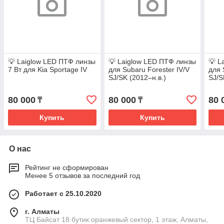
💡 Laiglow LED ПТФ линзы
💡 Laiglow LED ПТФ линзы
💡 L
7 Вт для Kia Sportage IV
для Subaru Forester IV/V
для 
SJ/SK (2012–н.в.)
SJ/S
80 000
80 000
80 
₸
₸
Купить
Купить
О нас
Рейтинг не сформирован
Менее 5 отзывов за последний год
Работает с 25.10.2020
г. Алматы
ТЦ Байсат 18 бутик оранжевый сектор, 1 этаж, Алматы,