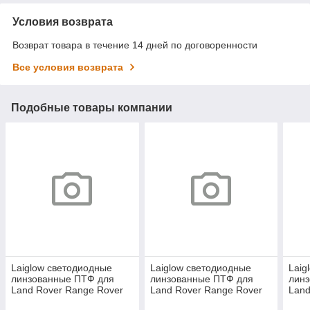
Условия возврата
Возврат товара в течение 14 дней по договоренности
Все условия возврата
Подобные товары компании
Laiglow светодиодные
Laiglow светодиодные
Laig
линзованные ПТФ для
линзованные ПТФ для
лин
Land Rover Range Rover
Land Rover Range Rover
Land
III (L322) [2001–2009]
III (L322) [2001–2009]
III 